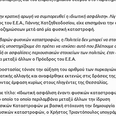
την κρατική αρωγή να συμπορευθεί η ιδιωτική ασφάλιση
». Λί
 του Ε.Ε.Α., Γιάννης Χατζηθεοδοσίου, είχε επισημάνει την
ποζημιώσεων μετά από μία φυσική καταστροφή.
 σοβαρών φυσικών καταστροφών, η Πολιτεία δεν μπορεί να στα
είς υποστηρίζουμε ότι πρέπει να ισχύσει αυτό που βλέπουμε 
 οι ασφαλίσεις περιουσιακών στοιχείων των πολιτών, έτσι 
ει μεταξύ άλλων ο Πρόεδρος του Ε.Ε.Α.
Προστασίας τόνισε την αύξηση του αριθμού των πυρκαγιών
ματικής αλλαγής και αναφέρθηκε εκτενώς στις δράσεις της
οντας έμφαση κυρίως στους πληγέντες της Θεσσαλίας.
με τίτλο: «Ιδιωτική ασφάλιση έναντι φυσικών καταστροφ
 οποίο το οποίο περιλαμβάνει μεταξύ άλλων την ίδρυση
υσικών Καταστροφών με βασική στόχευση την δημιουργία 
 φυσικών καταστροφών, ο Χρήστος Τριαντόπουλος υπογράμ