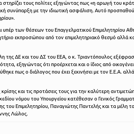
 στηρίζει τους πολίτες εξηγώντας πως «η αρωγή του κράτ
ική συνύπαρξη με την ιδιωτική ασφάλιση. Αυτό προσπαθού
ρίου».
ι υπέρ των θέσεων του Επαγγελματικού Επιμελητηρίου Α
ητήριο εκπροσώπου από τον επιμελητηριακό θεσμό αλλά κα
η της ΔΕ και του ΔΣ του ΕΕΑ, ο κ. Τριαντόπουλος εξέφρα
ότητα, εξηγώντας ότι προέρχεται και ο ίδιος από οικογένε
ύθηκε πως ο διάλογος που έχει ξεκινήσει με τον Ε.Ε.Α. αλλ
ής κρίσης και τις προτάσεις τους για την καλύτερη αντιμετ
σχεδίου νόμου του Υπουργείου κατέθεσαν ο Γενικός Γραμμα
της του Επιμελητηρίου, Παναγιώτης Παντελής και τα μέλη τ
άννης Λώλος.