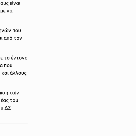
ους είναι
με να
θηνών που
ι από τον
σε το έντονο
ια που
ά και άλλους
ώπιση των
τέας του
ου ΔΣ