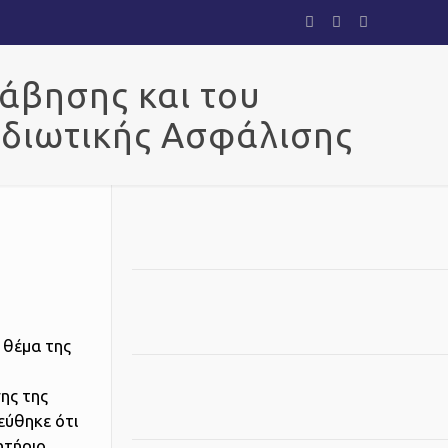
άβησης και του
Ιδιωτικής Ασφάλισης
 θέμα της
ης της
εύθηκε ότι
ητήριο