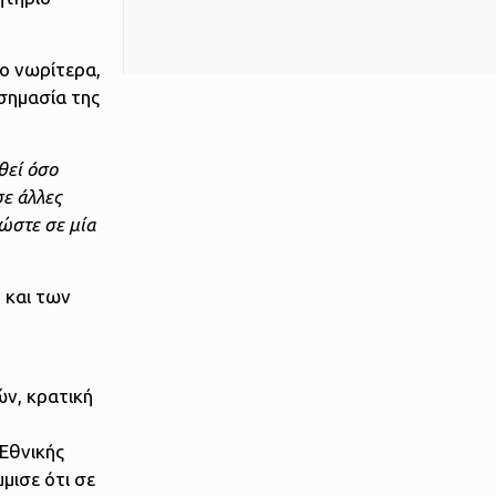
γο νωρίτερα,
 σημασία της
θεί όσο
σε άλλες
ώστε σε μία
 και των
ών, κρατική
Εθνικής
μισε ότι σε