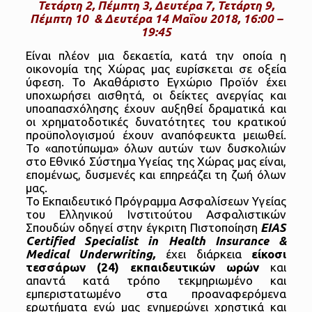
Τετάρτη 2, Πέμπτη 3, Δευτέρα 7, Τετάρτη 9,
Πέμπτη 10 & Δευτέρα 14 Μαΐου 2018, 16:00 –
19:45
Είναι πλέον μια δεκαετία, κατά την οποία η
οικονομία της Χώρας μας ευρίσκεται σε οξεία
ύφεση. Το Ακαθάριστο Εγχώριο Προϊόν έχει
υποχωρήσει αισθητά, οι δείκτες ανεργίας και
υποαπασχόλησης έχουν αυξηθεί δραματικά και
οι χρηματοδοτικές δυνατότητες του κρατικού
προϋπολογισμού έχουν αναπόφευκτα μειωθεί.
Το «αποτύπωμα» όλων αυτών των δυσκολιών
στο Εθνικό Σύστημα Υγείας της Χώρας μας είναι,
επομένως, δυσμενές και επηρεάζει τη ζωή όλων
μας.
Το Εκπαιδευτικό Πρόγραμμα Ασφαλίσεων Υγείας
του Ελληνικού Ινστιτούτου Ασφαλιστικών
Σπουδών οδηγεί στην έγκριτη Πιστοποίηση
EIAS
Certified Specialist in Health Insurance
&
Medical Underwriting
,
έχει διάρκεια
είκοσι
τεσσάρων (24) εκπαιδευτικών ωρών
και
απαντά κατά τρόπο τεκμηριωμένο και
εμπεριστατωμένο στα προαναφερόμενα
ερωτήματα ενώ μας ενημερώνει χρηστικά και