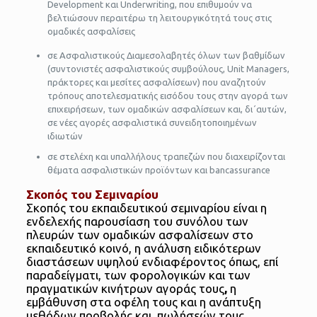
Development και Underwriting, που επιθυμούν να
βελτιώσουν περαιτέρω τη λειτουργικότητά τους στις
ομαδικές ασφαλίσεις
σε Ασφαλιστικούς Διαμεσολαβητές όλων των βαθμίδων
(συντονιστές ασφαλιστικούς συμβούλους, Unit Managers,
πράκτορες και μεσίτες ασφαλίσεων) που αναζητούν
τρόπους αποτελεσματικής εισόδου τους στην αγορά των
επιχειρήσεων, των ομαδικών ασφαλίσεων και, δι΄αυτών,
σε νέες αγορές ασφαλιστικά συνειδητοποιημένων
ιδιωτών
σε στελέχη και υπαλλήλους τραπεζών που διαχειρίζονται
θέματα ασφαλιστικών προϊόντων και bancassurance
Σκοπός του Σεμιναρίου
Σκοπός του εκπαιδευτικού σεμιναρίου είναι η
ενδελεχής παρουσίαση του συνόλου των
πλευρών των ομαδικών ασφαλίσεων στο
εκπαιδευτικό κοινό, η ανάλυση ειδικότερων
διαστάσεων υψηλού ενδιαφέροντος όπως, επί
παραδείγματι, των φορολογικών και των
πραγματικών κινήτρων αγοράς τους
,
η
εμβάθυνση στα οφέλη τους και η ανάπτυξη
μεθόδων προβολής και πωλήσεών τους.