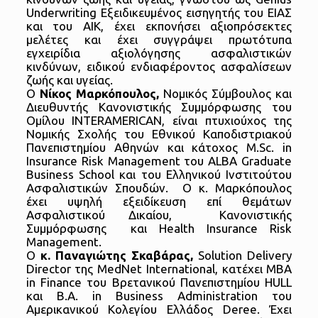
Underwriting Εξειδικευμένος εισηγητής του ΕΙΑΣ
και του ΑΙΚ, έχει εκπονήσει αξιοπρόσεκτες
μελέτες και έχει συγγράψει πρωτότυπα
εγχειρίδια αξιολόγησης ασφαλιστικών
κινδύνων, ειδικού ενδιαφέροντος ασφαλίσεων
ζωής και υγείας.
Ο
Νίκος Μαρκόπουλος,
Νομικός Σύμβουλος και
Διευθυντής Κανονιστικής Συμμόρφωσης του
Ομίλου INTERAMERICAN, είναι πτυχιούχος της
Νομικής Σχολής του Εθνικού Καποδιστριακού
Πανεπιστημίου Αθηνών και κάτοχος M.Sc. in
Insurance Risk Management του ALBA Graduate
Business School και του Ελληνικού Ινστιτούτου
Ασφαλιστικών Σπουδών. Ο κ. Μαρκόπουλος
έχει υψηλή εξειδίκευση επί θεμάτων
Ασφαλιστικού Δικαίου, Κανονιστικής
Συμμόρφωσης και Health Insurance Risk
Management.
Ο
κ. Παναγιώτης Σκαβάρας,
Solution Delivery
Director της MedNet International, κατέχει MBA
in Finance του Βρετανικού Πανεπιστημίου HULL
και Β.Α. in Business Administration του
Αμερικανικού Κολεγίου Ελλάδος Deree. Έχει