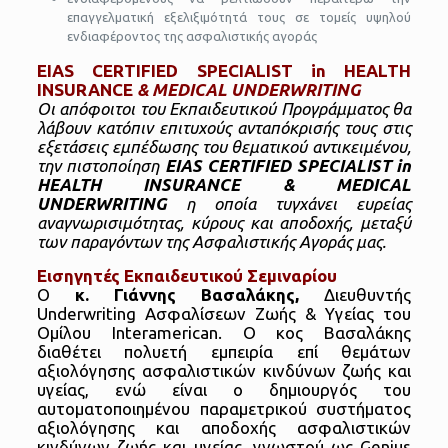
επαγγελματική εξελιξιμότητά τους σε τομείς υψηλού
ενδιαφέροντος της ασφαλιστικής αγοράς
EIAS CERTIFIED SPECIALIST in HEALTH
INSURANCE
& MEDICAL UNDERWRITING
Οι απόφοιτοι του Εκπαιδευτικού Προγράμματος θα
λάβουν κατόπιν επιτυχούς ανταπόκρισής τους στις
εξετάσεις εμπέδωσης του θεματικού αντικειμένου,
την πιστοποίηση
EIAS CERTIFIED SPECIALIST in
HEALTH INSURANCE
&
MEDICAL
UNDERWRITING
η οποία τυγχάνει ευρείας
αναγνωρισιμότητας, κύρους και αποδοχής, μεταξύ
των παραγόντων της Ασφαλιστικής Αγοράς μας.
Εισηγητές Εκπαιδευτικού Σεμιναρίου
Ο
κ. Γιάννης Βασαλάκης,
Διευθυντής
Underwriting Ασφαλίσεων Ζωής & Υγείας του
Ομίλου Interamerican. Ο κος Βασαλάκης
διαθέτει πολυετή εμπειρία επί θεμάτων
αξιολόγησης ασφαλιστικών κινδύνων ζωής και
υγείας, ενώ είναι ο δημιουργός του
αυτοματοποιημένου παραμετρικού συστήματος
αξιολόγησης και αποδοχής ασφαλιστικών
κινδύνων ζωής και υγείας, γνωστού ως Genius