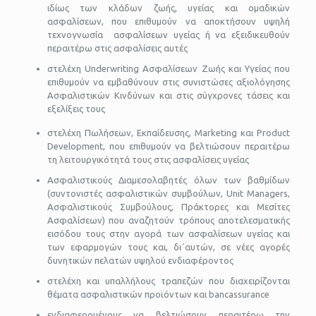
ιδίως των κλάδων ζωής, υγείας και ομαδικών
ασφαλίσεων, που επιθυμούν να αποκτήσουν υψηλή
τεχνογνωσία ασφαλίσεων υγείας ή να εξειδικευθούν
περαιτέρω στις ασφαλίσεις αυτές
στελέχη Underwriting Ασφαλίσεων Ζωής και Υγείας που
επιθυμούν να εμβαθύνουν στις συνιστώσες αξιολόγησης
Ασφαλιστικών Κινδύνων και στις σύγχρονες τάσεις και
εξελίξεις τους
στελέχη Πωλήσεων, Εκπαίδευσης, Marketing και Product
Development, που επιθυμούν να βελτιώσουν περαιτέρω
τη λειτουργικότητά τους στις ασφαλίσεις υγείας
Ασφαλιστικούς Διαμεσολαβητές όλων των βαθμίδων
(συντονιστές ασφαλιστικών συμβούλων, Unit Managers,
Ασφαλιστικούς Συμβούλους, Πράκτορες και Μεσίτες
Ασφαλίσεων) που αναζητούν τρόπους αποτελεσματικής
εισόδου τους στην αγορά των ασφαλίσεων υγείας και
των εφαρμογών τους και, δι΄αυτών, σε νέες αγορές
δυνητικών πελατών υψηλού ενδιαφέροντος
στελέχη και υπαλλήλους τραπεζών που διαχειρίζονται
θέματα ασφαλιστικών προϊόντων και bancassurance
ενδιαφερομένους να βελτιώσουν περαιτέρω την