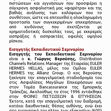
πιστώσεων και εγγυήσεων που προσφέρει η
σύγχρονη ασφαλιστική μας «φαρέτρα» και της
βαθιάς ανάλυσης των καλύψεων που το
συνθέτουν, ώστε να επιτευχθεί η ολοκληρωμένη
προστασία των συγκεκριμένων επιχειρήσεων,
από κινδύνους που σχετίζονται με
χρηματοδοτικές δυσκολίες τους, με εκκρεμείς
εισπράξεις ή εισπρακτέες οφειλές υψηλού
ρίσκου.
Εισηγητής Εκπαιδευτικού Σεμιναρίου
Εισηγητής του Εκπαιδευτικού Σεμιναρίου
είναι ο
κ. Γιώργος Βερούσης,
Distribution
Channels Relations Manager της Εταιρείας EULER
HERMES HELLAS, μέλος του Ομίλου EULER
HERMES της Allianz Group. Ο κος Βερούσης
ξεκίνησε την επαγγελματική σταδιοδρομία του
στις Ασφαλίσεις Μεγάλων Επιχειρήσεων και
στον Τομέα Bancassurance της Εμπορικής
Τράπεζας. Ακολούθως το έτος 1996 εντάχθηκε
στην ΦΟΙΝΙΞ ΠΙΣΤΩΣΕΩΝ & ΕΓΓΥΗΣΕΩΝ.
Έκτοτε, κατά την επαγγελματική του διαδρομή,
κατέχει διευθυντικές θέσεις ευθύνης, ενώ έχει
στο ενεργητικό του πλέον των εξακοσίων (600)