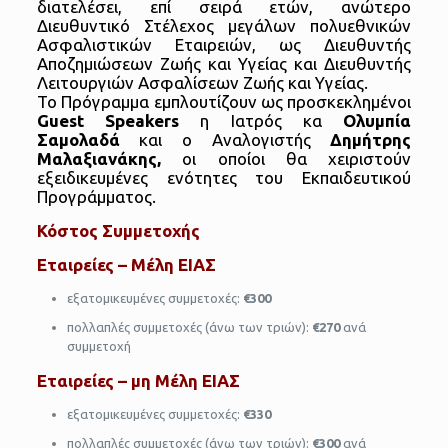
διατελέσει, επί σειρά ετών, ανώτερο
Διευθυντικό Στέλεχος μεγάλων πολυεθνικών
Ασφαλιστικών Εταιρειών, ως Διευθυντής
Αποζημιώσεων Ζωής και Υγείας και Διευθυντής
Λειτουργιών Ασφαλίσεων Ζωής και Υγείας.
Το Πρόγραμμα εμπλουτίζουν ως προσκεκλημένοι
Guest Speakers
η Ιατρός κα
Ολυμπία
Σαμολαδά
και ο Αναλογιστής
Δημήτρης
Μαλαξιανάκης,
οι οποίοι θα χειριστούν
εξειδικευμένες ενότητες του Εκπαιδευτικού
Προγράμματος.
Κόστος Συμμετοχής
Εταιρείες – Μέλη ΕΙΑΣ
εξατομικευμένες συμμετοχές:
€300
πολλαπλές συμμετοχές (άνω των τριών):
€270
ανά
συμμετοχή
Εταιρείες – μη Μέλη ΕΙΑΣ
εξατομικευμένες συμμετοχές:
€
3
3
0
πολλαπλές συμμετοχές (άνω των τριών):
€300
ανά