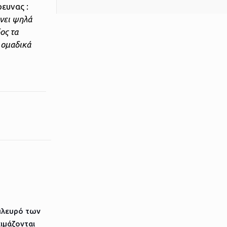
ευνας :
ένει ψηλά
ος τα
α ομαδικά
πλευρό των
ιμάζονται