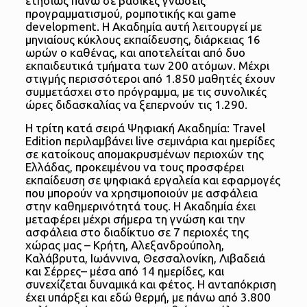
ετησίως πάνω σε βασικές γνώσεις
προγραμματισμού, ρομποτικής και game
development. Η Ακαδημία αυτή λειτουργεί με
μηνιαίους κύκλους εκπαίδευσης, διάρκειας 16
ωρών ο καθένας, και αποτελείται από δυο
εκπαιδευτικά τμήματα των 200 ατόμων. Μέχρι
στιγμής περισσότεροι από 1.850 μαθητές έχουν
συμμετάσχει στο πρόγραμμα, με τις συνολικές
ώρες διδασκαλίας να ξεπερνούν τις 1.290.
Η τρίτη κατά σειρά Ψηφιακή Ακαδημία: Travel
Edition περιλαμβάνει live σεμινάρια και ημερίδες
σε κατοίκους απομακρυσμένων περιοχών της
Ελλάδας, προκειμένου να τους προσφέρει
εκπαίδευση σε ψηφιακά εργαλεία και εφαρμογές
που μπορούν να χρησιμοποιούν με ασφάλεια
στην καθημερινότητά τους. Η Ακαδημία έχει
μεταφέρει μέχρι σήμερα τη γνώση και την
ασφάλεια στο διαδίκτυο σε 7 περιοχές της
χώρας μας – Κρήτη, Αλεξανδρούπολη,
Καλάβρυτα, Ιωάννινα, Θεσσαλονίκη, Λιβαδειά
και Σέρρες– μέσα από 14 ημερίδες, και
συνεχίζεται δυναμικά και φέτος. Η ανταπόκριση
έχει υπάρξει και εδώ θερμή, με πάνω από 3.800