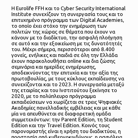
H Eurolife FFH και το Cyber Security International
Institute συνεχίζουν τη συνεργασία τους και το
επιτυχημένο πρόγραμμα των Digital Academies,
το οποίο έχει στόχο την ενημέρωση των
πολιτών της χώρας σε θέματα που έχουν να
κάνουν με το διαδίκτυο, την ασφαλή πλοήγηση
σε αυτό και την εξοικείωση με τις δυνατότητές
του. Μέχρι σήμερα, περισσότεροι από 8.400
γονείς, ενήλικες και παιδιά σε όλη την Ελλάδα
έχουν παρακολουθήσει online και δια ζώσης
σεμινάρια και ημερίδες ενημέρωσης,
αποδεικνύοντας την επιτυχία και την αξία της
πρωτοβουλίας, με τους κύκλους εκπαίδευσης να
συνεχίζονται και το 2023. Η συνεργασία μεταξύ
της εταιρίας και του Ινστιτούτου ξεκίνησε το
2020, με το πολύπλευρο πρόγραμμα
εκπαιδεύσεων να χωρίζεται σε τρεις Ψηφιακές
Ακαδημίες πανελλαδικής εμβέλειας και με κάθε
μία να απευθύνεται σε διαφορετική ομάδα
συμμετεχόντων: την Parent Edition, τη Student
Edition και την Travel Edition. Κοινός τους
παρονομαστής είναι η χρήση του διαδικτύου, η
προστασία από κυβερνοκινδύνους, η ασφάλεια