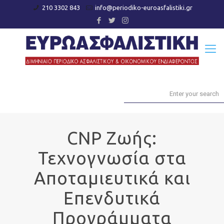
210 3302 843
info@periodiko-euroasfalistiki.gr
CNP Ζωής:
Τεχνογνωσία στα
Αποταμιευτικά και
Επενδυτικά
Προγράμματα