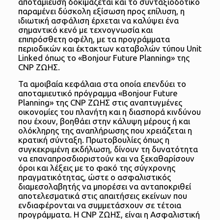
αποταμίευση δοκιμάζεται και το συνταξιοδοτικό
παραμένει δύσκολη εξίσωση προς επίλυση, η
ιδιωτική ασφάλιση έρχεται να καλύψει ένα
σημαντικό κενό με τεχνογνωσία και
επιπρόσθετη οφέλη, με τα προγράμματα
περιοδικών και έκτακτων καταβολών τύπου Unit
Linked όπως το «Bonjour Future Planning» της
CNP ΖΩΗΣ.
Τα αμοιβαία κεφάλαια στα οποία επενδύει το
αποταμιευτικό πρόγραμμα «Bonjour Future
Planning» της CNP ΖΩΗΣ στις αναπτυγμένες
οικονομίες του πλανήτη και η διασπορά κινδύνου
που έχουν, βοηθάει στην κάλυψη μέρους ή και
ολόκληρης της αναπλήρωσης που χρειάζεται η
κρατική σύνταξη. Πρωτοβουλίες όπως η
συγκεκριμένη εκδήλωση, δίνουν τη δυνατότητα
να επαναπροσδιοριστούν και να ξεκαθαρίσουν
όροι και λέξεις με το φακό της σύγχρονης
πραγματικότητας, ώστε ο ασφαλιστικός
διαμεσολαβητής να μπορέσει να ανταποκριθεί
αποτελεσματικά στις απαιτήσεις εκείνων που
ενδιαφέρονται να συμμετάσχουν σε τέτοια
προγράμματα. H CNP ΖΩΗΣ, είναι η Ασφαλιστική