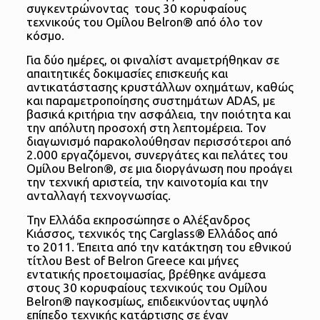
συγκεντρώνοντας τους 30 κορυφαίους
τεχνικούς του Ομίλου Belron® από όλο τον
κόσμο.
Για δύο ημέρες, οι φιναλίστ αναμετρήθηκαν σε
απαιτητικές δοκιμασίες επισκευής και
αντικατάστασης κρυστάλλων οχημάτων, καθώς
και παραμετροποίησης συστημάτων ADAS, με
βασικά κριτήρια την ασφάλεια, την ποιότητα και
την απόλυτη προσοχή στη λεπτομέρεια. Τον
διαγωνισμό παρακολούθησαν περισσότεροι από
2.000 εργαζόμενοι, συνεργάτες και πελάτες του
Ομίλου Belron®, σε μια διοργάνωση που προάγει
την τεχνική αριστεία, την καινοτομία και την
ανταλλαγή τεχνογνωσίας.
Την Ελλάδα εκπροσώπησε ο Αλέξανδρος
Κιάσσος, τεχνικός της Carglass® Ελλάδος από
το 2011. Έπειτα από την κατάκτηση του εθνικού
τίτλου Best of Belron Greece και μήνες
εντατικής προετοιμασίας, βρέθηκε ανάμεσα
στους 30 κορυφαίους τεχνικούς του Ομίλου
Belron® παγκοσμίως, επιδεικνύοντας υψηλό
επίπεδο τεχνικής κατάρτισης σε έναν