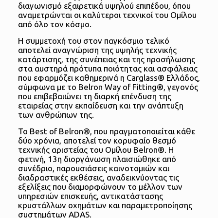
διαγωνισμό εξαιρετικά υψηλού επιπέδου, όπου
αναμετρώνται οι καλύτεροι τεχνικοί του Ομίλου
από όλο τον κόσμο.
Η συμμετοχή του στον παγκόσμιο τελικό
αποτελεί αναγνώριση της υψηλής τεχνικής
κατάρτισης, της συνέπειας και της προσήλωσης
στα αυστηρά πρότυπα ποιότητας και ασφάλειας
που εφαρμόζει καθημερινά η Carglass® Ελλάδος,
σύμφωνα με το Belron Way of Fitting®, γεγονός
που επιβεβαιώνει τη διαρκή επένδυση της
εταιρείας στην εκπαίδευση και την ανάπτυξη
των ανθρώπων της.
Το Best of Belron®, που πραγματοποιείται κάθε
δύο χρόνια, αποτελεί τον κορυφαίο θεσμό
τεχνικής αριστείας του Ομίλου Belron®. Η
φετινή, 13η διοργάνωση πλαισιώθηκε από
συνέδριο, παρουσιάσεις καινοτομιών και
διαδραστικές εκθέσεις, αναδεικνύοντας τις
εξελίξεις που διαμορφώνουν το μέλλον των
υπηρεσιών επισκευής, αντικατάστασης
κρυστάλλων οχημάτων και παραμετροποίησης
συστημάτων ADAS.