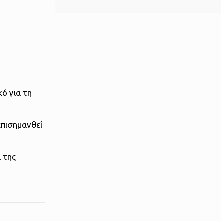
κό για τη
επισημανθεί
 της