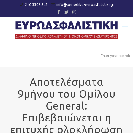
210 3302 843
info@periodiko-euroasfalistiki.gr
Αποτελέσματα
9μήνου του Ομίλου
General:
Επιβεβαιώνεται η
επιτυχής ολοκλήρωση