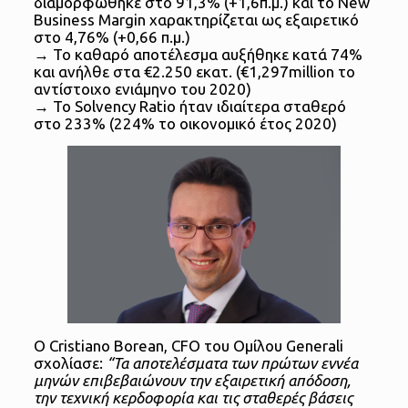
διαμορφώθηκε στο 91,3% (+1,6π.μ.) και το New
Business Margin χαρακτηρίζεται ως εξαιρετικό
στο 4,76% (+0,66 π.μ.)
→ Το καθαρό αποτέλεσμα αυξήθηκε κατά 74%
και ανήλθε στα €2.250 εκατ. (€1,297million το
αντίστοιχο ενιάμηνο του 2020)
→ Το Solvency Ratio ήταν ιδιαίτερα σταθερό
στο 233% (224% το οικονομικό έτος 2020)
Ο Cristiano Borean, CFO του Ομίλου Generali
σχολίασε:
“Τα αποτελέσματα των πρώτων εννέα
μηνών επιβεβαιώνουν την εξαιρετική απόδοση,
την τεχνική κερδοφορία και τις σταθερές βάσεις