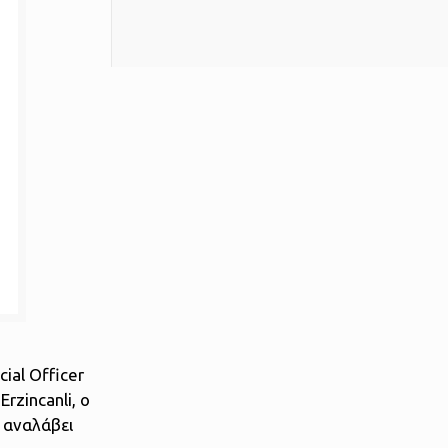
ial Officer
rzincanli, ο
α αναλάβει