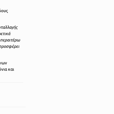
δους
νταλλαγής
ρετικά
ί περαιτέρω
 προσφέρει
ύνων
νια και