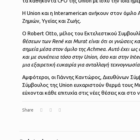
τα καθήκοντα CFO της Union με ισχύ την ίδια ημε
Η Union και η Interamerican ανήκουν στον όμιλο
Ζημιών, Υγείας και Ζωής.
O Robert Otto, μέλος του Εκτελεστικού Συμβουλ
θέσεων των René και Murat είναι ότι οι γνώσεις κ
σημεία μέσα στον όμιλο της Αchmea. Αυτό έχει ως
και με συνέπεια τόσο στην Union, όσο και στην In
μια εξαιρετική ευκαιρία για ανταλλαγή τεχνογνωσί
Αμφότεροι, οι Γιάννης Καντώρος, Διευθύνων Σύμβ
Σύμβουλος της Union ευχαριστούν θερμά τους Mur
εύχονται κάθε επιτυχία στις νέες θέσεις και στο
Share