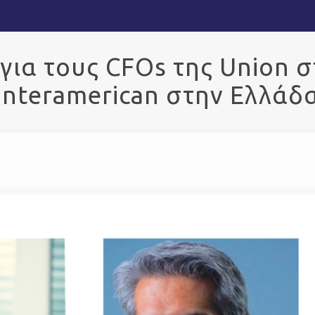
ια τους CFOs της Union σ
Interamerican στην Ελλάδ