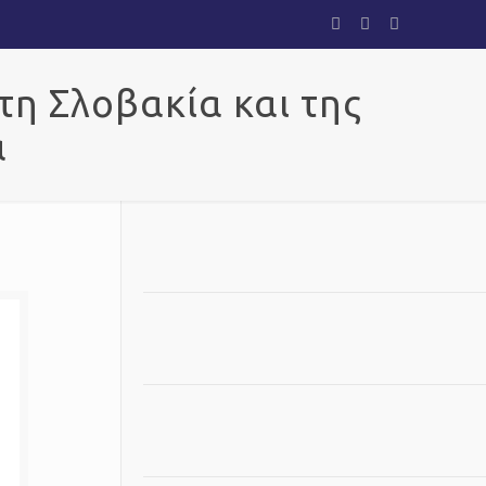
τη Σλοβακία και της
α