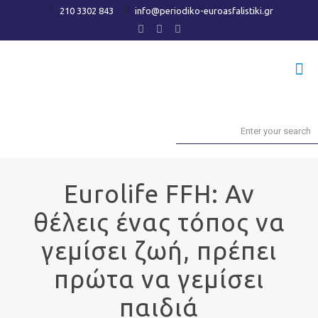
210 3302 843
info@periodiko-euroasfalistiki.gr
Eurolife FFH: Αν
θέλεις ένας τόπος να
γεμίσει ζωή, πρέπει
πρώτα να γεμίσει
παιδιά