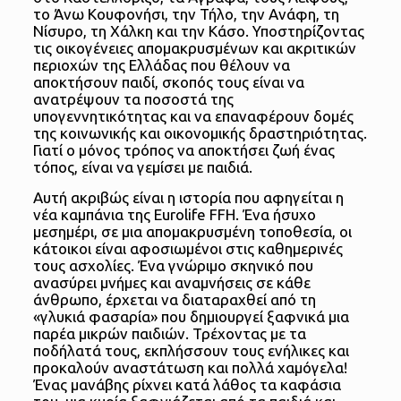
το Άνω Κουφονήσι, την Τήλο, την Ανάφη, τη
Νίσυρο, τη Χάλκη και την Κάσο. Υποστηρίζοντας
τις οικογένειες απομακρυσμένων και ακριτικών
περιοχών της Ελλάδας που θέλουν να
αποκτήσουν παιδί, σκοπός τους είναι να
ανατρέψουν τα ποσοστά της
υπογεννητικότητας και να επαναφέρουν δομές
της κοινωνικής και οικονομικής δραστηριότητας.
Γιατί ο μόνος τρόπος να αποκτήσει ζωή ένας
τόπος, είναι να γεμίσει με παιδιά.
Αυτή ακριβώς είναι η ιστορία που αφηγείται η
νέα καμπάνια της Eurolife FFH. Ένα ήσυχο
μεσημέρι, σε μια απομακρυσμένη τοποθεσία, οι
κάτοικοι είναι αφοσιωμένοι στις καθημερινές
τους ασχολίες. Ένα γνώριμο σκηνικό που
ανασύρει μνήμες και αναμνήσεις σε κάθε
άνθρωπο, έρχεται να διαταραχθεί από τη
«γλυκιά φασαρία» που δημιουργεί ξαφνικά μια
παρέα μικρών παιδιών. Τρέχοντας με τα
ποδήλατά τους, εκπλήσσουν τους ενήλικες και
προκαλούν αναστάτωση και πολλά χαμόγελα!
Ένας μανάβης ρίχνει κατά λάθος τα καφάσια