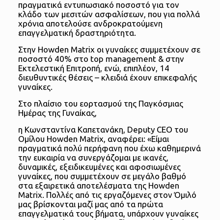
πραγματικά εντυπωσιακό ποσοστό για τον
κλάδο των μεσιτών ασφαλίσεων, που για πολλά
χρόνια αποτελούσε ανδροκρατούμενη
επαγγελματική δραστηριότητα.
Στην Howden Matrix οι γυναίκες συμμετέχουν σε
ποσοστό 40% στο top management & στην
Εκτελεστική Επιτροπή, ενώ, επιπλέον, 14
διευθυντικές θέσεις – κλειδιά έχουν επικεφαλής
γυναίκες.
Στο πλαίσιο του εορτασμού της Παγκόσμιας
Ημέρας της Γυναίκας,
η Κωνσταντίνα Καπετανάκη, Deputy CEO του
Ομίλου Howden Matrix, αναφέρει: «Είμαι
πραγματικά πολύ περήφανη που έχω καθημερινά
την ευκαιρία να συνεργάζομαι με ικανές,
δυναμικές, εξειδικευμένες και αφοσιωμένες
γυναίκες, που συμμετέχουν σε μεγάλο βαθμό
στα εξαιρετικά αποτελέσματα της Howden
Matrix. Πολλές από τις εργαζόμενες στον Όμιλό
μας βρίσκονται μαζί μας από τα πρώτα
επαγγελματικά τους βήματα, υπάρχουν γυναίκες