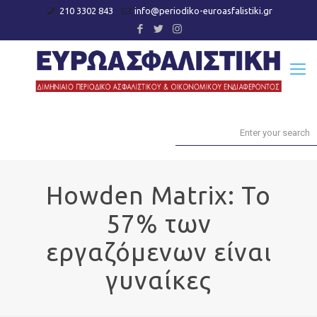
210 3302 843
info@periodiko-euroasfalistiki.gr
Howden Matrix: Το
57% των
εργαζόμενων είναι
γυναίκες