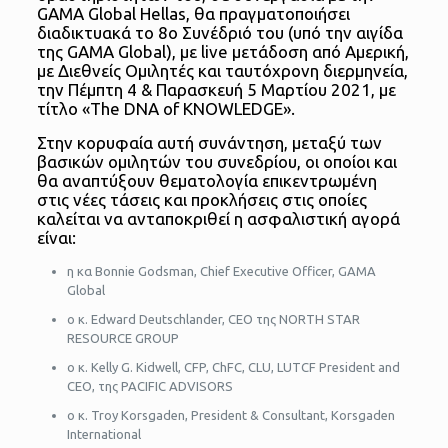
GAMA Global Hellas, θα πραγματοποιήσει
διαδικτυακά το 8ο Συνέδριό του (υπό την αιγίδα
της GAMA Global), με live μετάδοση από Αμερική,
με Διεθνείς Ομιλητές και ταυτόχρονη διερμηνεία,
την Πέμπτη 4 & Παρασκευή 5 Μαρτίου 2021, με
τίτλο «The DNA of KNOWLEDGE».
Στην κορυφαία αυτή συνάντηση, μεταξύ των
βασικών ομιλητών του συνεδρίου, οι οποίοι και
θα αναπτύξουν θεματολογία επικεντρωμένη
στις νέες τάσεις και προκλήσεις στις οποίες
καλείται να ανταποκριθεί η ασφαλιστική αγορά
είναι:
η κα Bonnie Godsman, Chief Executive Officer, GAMA
Global
ο κ. Edward Deutschlander, CEO της ΝΟRTH STAR
RESOURCE GROUP
ο κ. Kelly G. Kidwell, CFP, ChFC, CLU, LUTCF President and
CEO, της PACIFIC ADVISORS
ο κ. Troy Korsgaden, President & Consultant, Korsgaden
International