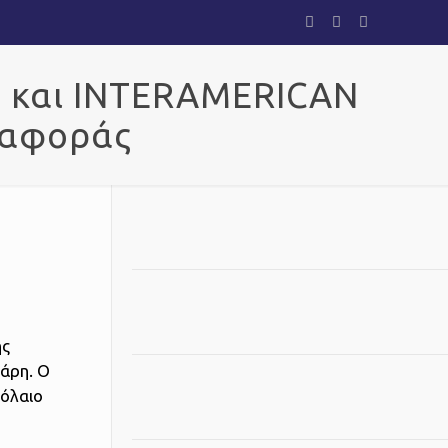
ν και INTERAMERICAN
ταφοράς
ής
άρη. Ο
όλαιο