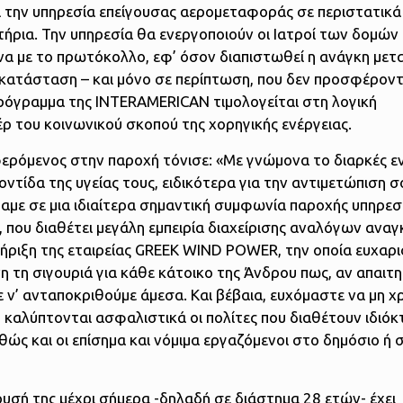
ι την υπηρεσία επείγουσας αερομεταφοράς σε περιστατικά
τήρια. Την υπηρεσία θα ενεργοποιούν οι Ιατροί των δομών
α με το πρωτόκολλο, εφ’ όσον διαπιστωθεί η ανάγκη μετ
 κατάσταση – και μόνο σε περίπτωση, που δεν προσφέροντ
όγραμμα της INTERAMERICAN τιμολογείται στη λογική
ρ του κοινωνικού σκοπού της χορηγικής ενέργειας.
ερόμενος στην παροχή τόνισε: «Με γνώμονα το διαρκές 
ντίδα της υγείας τους, ειδικότερα για την αντιμετώπιση
αμε σε μια ιδιαίτερα σημαντική συμφωνία παροχής υπηρε
που διαθέτει μεγάλη εμπειρία διαχείρισης αναλόγων αναγ
ήριξη της εταιρείας GREEK WIND POWER, την οποία ευχαρ
η τη σιγουριά για κάθε κάτοικο της Άνδρου πως, αν απαιτη
ν’ ανταποκριθούμε άμεσα. Και βέβαια, ευχόμαστε να μη χ
 καλύπτονται ασφαλιστικά οι πολίτες που διαθέτουν ιδιόκ
θώς και οι επίσημα και νόμιμα εργαζόμενοι στο δημόσιο ή 
υσή της μέχρι σήμερα -δηλαδή σε διάστημα 28 ετών- έχει