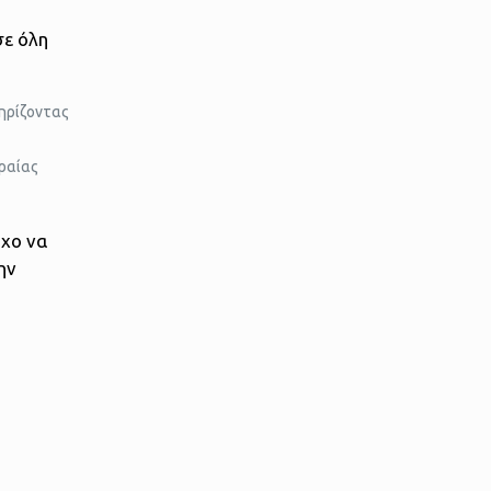
σε όλη
τηρίζοντας
ραίας
όχο να
ην