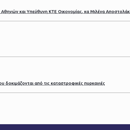
 Αθηνών και Υπεύθυνη ΚΤΕ Οικονομίας, κα Μιλένα Αποστολάκ
υ δοκιμάζονται από τις καταστροφικές πυρκαγιές