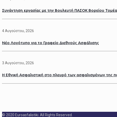
Συνάντηση εργασίας με την Βουλευτή ΠΑΣΟΚ Βορείου Τομέα
4 Αυγούστου, 2026
Νέο Λογότυπο για το Γραφείο Διεθνούς Ασφάλισης
3 Αυγούστου, 2026
Η Εθνική Ασφαλιστική στο πλευρό των ασφαλισμένων της πο
© 2020 Euroasfalistiki. All Rights Reserved.