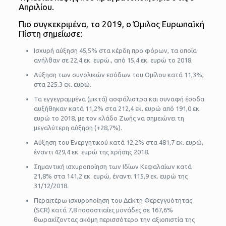
Απριλίου.
Πιο συγκεκριμένα, το 2019, ο Όμιλος Ευρωπαϊκή
Πίστη σημείωσε:
Ισχυρή αύξηση 45,5% στα κέρδη προ φόρων, τα οποία
ανήλθαν σε 22,4 εκ. ευρώ., από 15,4 εκ. ευρώ το 2018.
Αύξηση των συνολικών εσόδων του Ομίλου κατά 11,3%,
στα 225,3 εκ. ευρώ.
Τα εγγεγραμμένα (μικτά) ασφάλιστρα και συναφή έσοδα
αυξήθηκαν κατά 11,2% στα 212,4 εκ. ευρώ από 191,0 εκ.
ευρώ το 2018, με τον κλάδο Ζωής να σημειώνει τη
μεγαλύτερη αύξηση (+28,7%).
Αύξηση του Ενεργητικού κατά 12,2% στα 481,7 εκ. ευρώ,
έναντι 429,4 εκ. ευρώ της χρήσης 2018.
Σημαντική ισχυροποίηση των Ιδίων Κεφαλαίων κατά
21,8% στα 141,2 εκ. ευρώ, έναντι 115,9 εκ. ευρώ της
31/12/2018.
Περαιτέρω ισχυροποίηση του Δείκτη Φερεγγυότητας
(SCR) κατά 7,8 ποσοστιαίες μονάδες σε 167,6%
θωρακίζοντας ακόμη περισσότερο την αξιοπιστία της