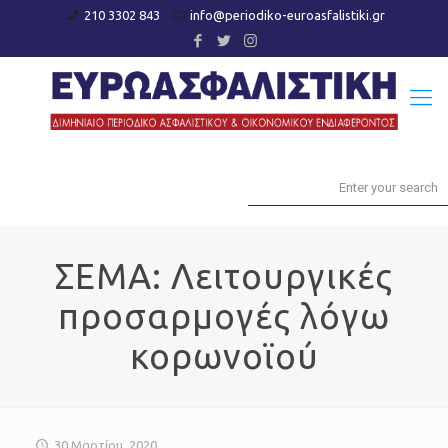
210 3302 843
info@periodiko-euroasfalistiki.gr
ΣΕΜΑ: Λειτουργικές
προσαρμογές λόγω
κορωνοϊού
30 Μαρτίου, 2020