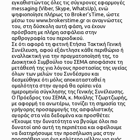
εγκαθιστώντας όλες τις σύγχρονες εφαρμογές
messaging (Viber, Skype, WhatsUp), ενώ
ψηφιοποίησε πλήρως το Broker’sTime, ώστε
μέσω του www.brokerstime.gr οι αναγνώστες
του, στη δύσκολη αυτή φάση, να έχουν
πρόσβαση με πλήρη ασφάλεια στην
αρθρογραφία του περιοδικού.
Σε ότι αφορά τη φετινή Ετήσια Τακτική Γενική
Συνέλευση, αφού εξάντλησε κάθε περιθώριο ή
εναλλακτική για την πραγματοποίησή της, το
Διοικητικό Συμβούλιο του ΣΕΜΑ αποφάσισε τη
μετάθεσή της για λόγους προστασίας της υγείας
όλων των μελών του Συνδέσμου και
δεσμεύθηκε ότι μόλις αποκατασταθεί η
ομαλότητα στην αγορά θα ορίσει νέα
ημερομηνία σύγκλησης της Γενικής Συνέλευσης.
Ο Πρόεδρος του ΣΕΜΑ, κ. Μιχάλης Τζωρτζωρής,
με αφορμή τα ανωτέρω, τονίζει τη σημασία της
γρήγορης προσαρμογής της ασφαλιστικής
αγοράς στα νέα δεδομένα και προσθέτει:
«Έχουμε την δυνατότητα να βγούμε όλοι πιο
δυνατοί από αυτή τη περιπέτεια και οφείλουμε
να διατηρήσουμε την προσήλωση μας στην
προσπάθεια για ένα καλύτερο μέλλον για εμάς,