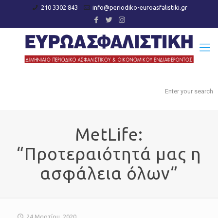
210 3302 843
info@periodiko-euroasfalistiki.gr
MetLife:
“Προτεραιότητά μας η
ασφάλεια όλων”
24 Μαρτίου, 2020