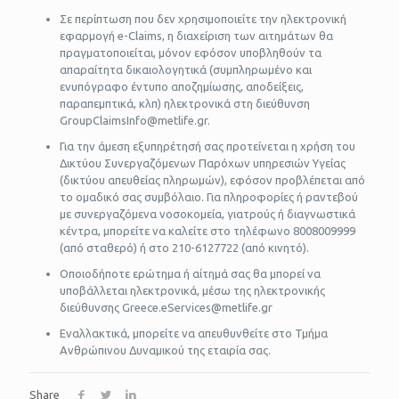
Σε περίπτωση που δεν χρησιμοποιείτε την ηλεκτρονική
εφαρμογή e-Claims, η διαχείριση των αιτημάτων θα
πραγματοποιείται, μόνον εφόσον υποβληθούν τα
απαραίτητα δικαιολογητικά (συμπληρωμένο και
ενυπόγραφο έντυπο αποζημίωσης, αποδείξεις,
παραπεμπτικά, κλπ) ηλεκτρονικά στη διεύθυνση
GroupClaimsInfo@metlife.gr.
Για την άμεση εξυπηρέτησή σας προτείνεται η χρήση του
Δικτύου Συνεργαζόμενων Παρόχων υπηρεσιών Υγείας
(δικτύου απευθείας πληρωμών), εφόσον προβλέπεται από
το ομαδικό σας συμβόλαιο. Για πληροφορίες ή ραντεβού
με συνεργαζόμενα νοσοκομεία, γιατρούς ή διαγνωστικά
κέντρα, μπορείτε να καλείτε στο τηλέφωνο 8008009999
(από σταθερό) ή στο 210-6127722 (από κινητό).
Οποιοδήποτε ερώτημα ή αίτημά σας θα μπορεί να
υποβάλλεται ηλεκτρονικά, μέσω της ηλεκτρονικής
διεύθυνσης Greece.eServices@metlife.gr
Εναλλακτικά, μπορείτε να απευθυνθείτε στο Τμήμα
Ανθρώπινου Δυναμικού της εταιρία σας.
Share