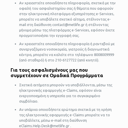
Αν χρειαστείτε οποιαδήποτε πληροφορία, σχετικά με την
οφειλή του ασφαλιστηρίου σας ή θέματα που αφορούν
στην ηλεκτρονική πλατφόρμα εξυπηρέτησης e-Services,
μπορείτε να υποβάλετε σχετικό αίτημα, στέλνοντας e-
mail στη διεύθυνση contact@metlife.gr ή στέλνοντας
μήνυμα μέσω της πλατφόρμας e-Services, εφόσον έχετε
πραγματοποιήσει την εγγραφή σας.
Αν χρειαστείτε οποιαδήποτε πληροφορία ή ραντεβού με
συνεργαζόμενα νοσοκομεία, γιατρούς ή διαγνωστικά
κέντρα, μπορείτε να καλείτε στο τηλέφωνο 8008009999
(από σταθερό) ή στο 210-6127722 (από κινητό).
Για τους ασφαλισμένους μας που
συμμετέχουν σε Ομαδικά Προγράμματα
Σχετικά αιτήματα μπορούν να υποβάλλονται, μέσω της
ηλεκτρονικής εφαρμογής e-Claims, εφόσον είναι
ενεργοποιημένη η υπηρεσία για το συγκεκριμένο
συμβόλαιο.
Αν υπάρχει οποιοδήποτε ερώτημα σχετικά με τη χρήση
της ηλεκτρονικής εφαρμογής e-Claims μπορείτε να το
υποβάλλετε, μέσω e-mail στη διεύθυνση
eClaims.Help.Desk@metlife.gr .