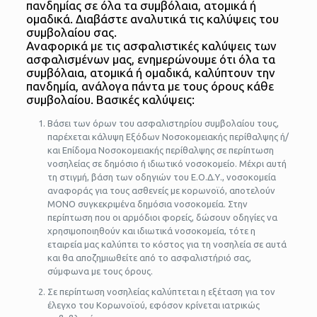
πανδημίας σε όλα τα συμβόλαια, ατομικά ή
ομαδικά. Διαβάστε αναλυτικά τις καλύψεις του
συμβολαίου σας.
Αναφορικά με τις ασφαλιστικές καλύψεις των
ασφαλισμένων μας, ενημερώνουμε ότι όλα τα
συμβόλαια, ατομικά ή ομαδικά, καλύπτουν την
πανδημία, ανάλογα πάντα με τους όρους κάθε
συμβολαίου. Βασικές καλύψεις:
Βάσει των όρων του ασφαλιστηρίου συμβολαίου τους,
παρέχεται κάλυψη Εξόδων Νοσοκομειακής περίθαλψης ή/
και Επίδομα Νοσοκομειακής περίθαλψης σε περίπτωση
νοσηλείας σε δημόσιο ή ιδιωτικό νοσοκομείο. Μέχρι αυτή
τη στιγμή, βάση των οδηγιών του Ε.Ο.Δ.Υ., νοσοκομεία
αναφοράς για τους ασθενείς με κορωνοϊό, αποτελούν
ΜΟΝΟ συγκεκριμένα δημόσια νοσοκομεία. Στην
περίπτωση που οι αρμόδιοι φορείς, δώσουν οδηγίες να
χρησιμοποιηθούν και ιδιωτικά νοσοκομεία, τότε η
εταιρεία μας καλύπτει το κόστος για τη νοσηλεία σε αυτά
και θα αποζημιωθείτε από το ασφαλιστήριό σας,
σύμφωνα με τους όρους.
Σε περίπτωση νοσηλείας καλύπτεται η εξέταση για τον
έλεγχο του Κορωνοϊού, εφόσον κρίνεται ιατρικώς