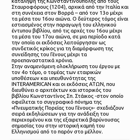
κατάληψη της Κωνσταντινούπολης από τους
Σταυροφόρους (1204), αρχικά από την Ιταλία και
στη συνέχεια στον Βορρά – από τον 13ο μέχρι
τα μέσα του 16ου αιώνα. Ο δεύτερος τόμος είναι
εστιασμένος στην παραγωγή του ελληνικού
έντυπου βιβλίου, από τις αρχές του 16ου μέχρι
τα μέσα του 17ου αιώνα, σε μια περίοδο κατά
την οποία οι εκδόσεις λειτούργησαν ως
συνδετικός κρίκος για τη διαμόρφωση της
συνείδησης του Γένους μέχρι τα
προεπαναστατικά χρόνια.
Στην αναμενόμενη ολοκλήρωση του έργου με
τον 4ο τόμο, ο τομέας των εταιρικών
υποθέσεων και υπευθυνότητας της
INTERAMERICAN και οι εκδόσεις ΑΤΩΝ, που
διευθύνει ο αρχιτέκτων και ιστορικός του
βιβλίου Κωνσταντίνος Σπ. Στάικος -στον οποίο
οφείλεται το συγγραφικό πόνημα της
«Πνευματικής Πορείας του Γένους»- σχεδιάζουν
σειρά εκδηλώσεων για την ανάδειξη του
περιεχομένου και της εξαιρετικά βαρύνουσας
σημασίας του στην ιστορική καμπή του
Ελληνισμού από το παρόν στο μέλλον.