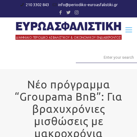
210 3302 843
info@periodiko-euroasfalistiki.gr
Νέο πρόγραμμα
“Groupama BnB”: Για
βραχυχρόνιες
μισθώσεις με
μακροχρόνια