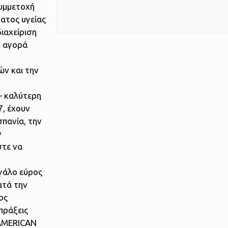
συμμετοχή
ατος υγείας
ιαχείριση
ν αγορά
ών και την
 – καλύτερη
7, έχουν
σπανία, την
ν
στε να
εγάλο εύρος
ατά την
ος
πράξεις
RAMERICAN