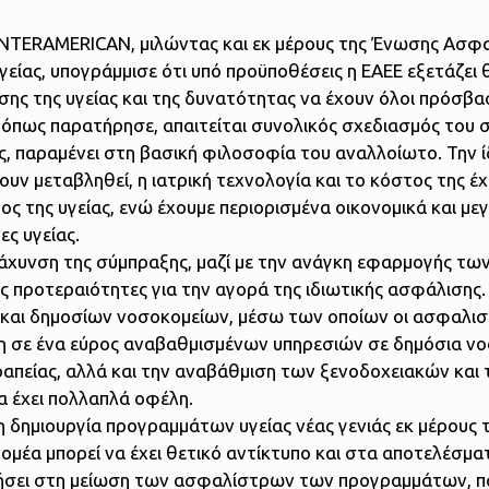
INTERAMERICAN, μιλώντας και εκ μέρους της Ένωσης Ασφ
είας, υπογράμμισε ότι υπό προϋποθέσεις η ΕΑΕΕ εξετάζει 
σης της υγείας και της δυνατότητας να έχουν όλοι πρόσβα
 όπως παρατήρησε, απαιτείται συνολικός σχεδιασμός του
ίες, παραμένει στη βασική φιλοσοφία του αναλλοίωτο. Την ί
ν μεταβληθεί, η ιατρική τεχνολογία και το κόστος της έχε
ς της υγείας, ενώ έχουμε περιορισμένα οικονομικά και με
ες υγείας.
τάχυνση της σύμπραξης, μαζί με την ανάγκη εφαρμογής τω
ές προτεραιότητες για την αγορά της ιδιωτικής ασφάλισης
 και δημοσίων νοσοκομείων, μέσω των οποίων οι ασφαλισ
η σε ένα εύρος αναβαθμισμένων υπηρεσιών σε δημόσια νο
απείας, αλλά και την αναβάθμιση των ξενοδοχειακών και 
 έχει πολλαπλά οφέλη.
η δημιουργία προγραμμάτων υγείας νέας γενιάς εκ μέρους
ομέα μπορεί να έχει θετικό αντίκτυπο και στα αποτελέσμ
ήσει στη μείωση των ασφαλίστρων των προγραμμάτων, π