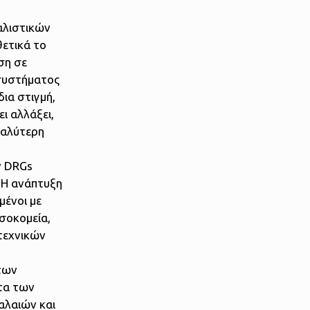
αλιστικών
θετικά το
ση σε
 συστήματος
δια στιγμή,
ι αλλάξει,
γαλύτερη
ν DRGs
. Η ανάπτυξη
μένοι με
σοκομεία,
τεχνικών
 των
ατα των
αλαιών και