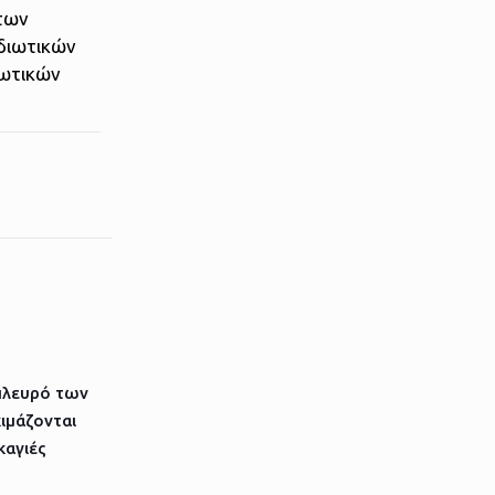
 των
ιδιωτικών
ιωτικών
πλευρό των
ιμάζονται
καγιές