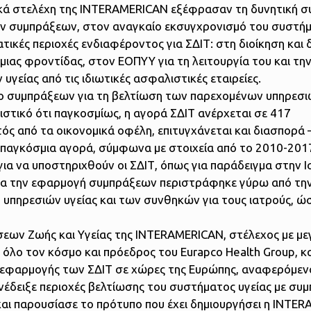
τικά στελέχη της INTERAMERICAN εξέφρασαν τη δυνητική 
ων συμπράξεων, στον αναγκαίο εκσυγχρονισμό του συστήμ
ικές περιοχές ενδιαφέροντος για ΣΔΙΤ: στη διοίκηση και δ
ιας φροντίδας, στον ΕΟΠΥΥ για τη λειτουργία του και τη
υγείας από τις ιδιωτικές ασφαλιστικές εταιρείες.
λο συμπράξεων για τη βελτίωση των παρεχομένων υπηρεσι
ιστικό ότι παγκοσμίως, η αγορά ΣΔΙΤ ανέρχεται σε 417
τός από τα οικονομικά οφέλη, επιτυγχάνεται και διασπορά
 παγκόσμια αγορά, σύμφωνα με στοιχεία από το 2010-201
α να υποστηριχθούν οι ΣΔΙΤ, όπως για παράδειγμα στην Ι
 για την εφαρμογή συμπράξεων περιστράφηκε γύρω από τη
υπηρεσιών υγείας και των συνθηκών για τους ιατρούς, ώ
σεων Ζωής και Υγείας της INTERAMERICAN, στέλεχος με μ
ε όλο τον κόσμο και πρόεδρος του Eurapco Health Group, κ
ία εφαρμογής των ΣΔΙΤ σε χώρες της Ευρώπης, αναφερόμεν
νέδειξε περιοχές βελτίωσης του συστήματος υγείας με συμ
 και παρουσίασε το πρότυπο που έχει δημιουργήσει η INTE