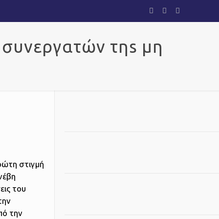
ν συνεργατών τηs μη
ώτη στιγμή
νέβη
εις του
την
πό την