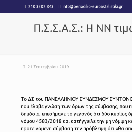
210 3302 843
info@periodiko-euroasfalistiki.gr
Π.Σ.Σ.Α.Σ.: Η ΝΝ τ
21 Σεπτεμβρίου, 2019
Το ΔΣ του ΠΑΝΕΛΛΗΝΙΟΥ ΣΥΝΔΕΣΜΟΥ ΣΥΝΤΟΝΙΣΤ
που έλαβε γνώση των όρων της σύμβασης, που π
δημόσια,
επεσήμανε το γεγονός ότι δύο κυρίως ό
νόμου 4583/2018 και κατήγγειλε την μη νόμιμη 
προτεινόμενη σύμβαση την πρόβλεψη ότι «θα απο