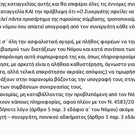
 καταγγελίας αυτής και θα επιφέρει όλες τις έννομες συν
καταγγελία ΚΑΙ την πρόβλεψη ότι «
Ο Συνεργάτης οφείλει να 
ελεί πάντα προσάρτημα της παρούσας σύμβασης, τροποποιούμ
του νόμου που απαιτεί υπογραφή από τον συνεργάτη κάθε ν
ε σ΄ όλη την ασφαλιστική αγορά, με πλήθος φορέων να τη
σεβασμού των διατάξεων του Νόμου και κατά συνέπεια τω
ην παράνομη αυτή συμπεριφορά της και, όπως πληροφορούμε
μησε, με αρκετή είναι η αλήθεια καθυστέρηση, άγνωστο για
α, αλλά τελικά επικράτησαν ακραίες απόψεις;) να τιμωρήσ
ράξουν στην παρανομία βάζοντας την υπογραφή τους στη
α των συμβάσεων συνεργασίας τους.
ρανομίας, μη καταβάλλοντας την προβλεπόμενη από τον Ν
χουν κάποιες πληροφορίες, αφού πλέον με τον Ν. 4583/2
δήποτε λόγο (άρθρο 5 παρ. 3 εδάφιο α΄ του Νόμου) ακόμα κ
ή – συνεργάτη, ποινικού αδικήματος (άρθρο 5 παρ. 3 εδά