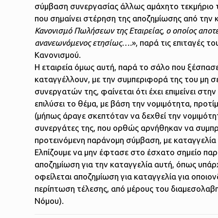
σύμβαση συνεργασίας άλλως αμάχητο τεκμήριο της
που σημαίνει στέρηση της αποζημίωσης από την 
Κανονισμό Πωλήσεων της Εταιρείας, ο οποίος αποτ
ανανεωνόμενος ετησίως….
», παρά τις επιταγές 
Κανονισμού.
Η εταιρεία όμως αυτή, παρά το σάλο που ξέσπασ
καταγγέλλουν, με την συμπεριφορά της του μη 
συνεργατών της, φαίνεται ότι έχει επιμείνει στ
επιλύσει το θέμα, με βάση την νομιμότητα, προτί
(μήπως άραγε σκεπτόταν να δεχθεί την νομιμότητ
συνεργάτες της, που ορθώς αρνήθηκαν να συμπ
προτεινόμενη παράνομη σύμβαση, με καταγγελί
Ελπίζουμε να μην έφτασε στο έσχατο σημείο πα
αποζημίωση για την καταγγελία αυτή, όπως υπάρ
οφείλεται αποζημίωση για καταγγελία για οποιον
περίπτωση τέλεσης, από μέρους του διαμεσολαβητ
Νόμου).