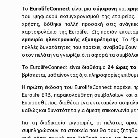
Το
EurolifeConnect
είναι μια
σύγχρονη
και
χρη
του ψηφιακού εκσυγχρονισμού της εταιρείας. 
χρήσης, δόθηκε πολλή προσοχή στις ανάγκε
χαρτοφυλάκιο της Eurolife. Ως προϊόν εκτεταμ
εμπειρία ηλεκτρονικής εξυπηρέτησης
. Το έξ
πολλές δυνατότητες που παρέχει, αναβαθμίζουν τ
στον πελάτη να γνωρίζει ό,τι αφορά τα συμβόλα
Το EurolifeConnect είναι διαθέσιμο
24 ώρες το
βρίσκεται, μαθαίνοντας ό,τι πληροφορίες επιθυμ
Η πρώτη έκδοση του EurolifeConnect παρέχει π
Eurolife ERB, παρακολούθηση συμβολαίων και
Επιπροσθέτως, διαθέτει ένα εκτεταμένο ασφαλισ
καθώς και δυνατότητα για άμεση επικοινωνία με
Για τη διαδικασία εγγραφής, οι πελάτες αρ
συμπληρώσουν τα στοιχεία που θα τους ζητηθούν.
ανά πάσα στιγμή στη διάθεσή τους,
με ένα 