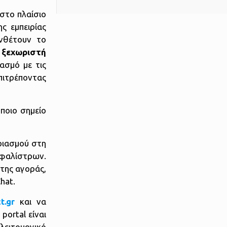
στο πλαίσιο
ς εμπειρίας
νθέτουν το
α
ξεχωριστή
ασμό με τις
επιτρέποντας
ποιο σημείο
ριασμού στη
σφαλίστρων.
της αγοράς,
Chat.
ct
.
gr
και να
portal είναι
 λειτουργικό