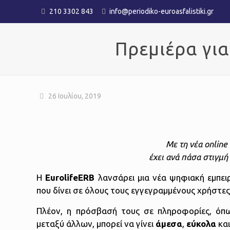
210 3302 843
info@periodiko-euroasfalistiki.gr
Πρεμιέρα για
26 Ιουλίου, 2019
Με τη νέα
online
έχει ανά πάσα στιγμή
Η
Eurolife
ERB
λανσάρει μια νέα ψηφιακή εμπει
που δίνει σε όλους τους εγγεγραμμένους χρήστες
Πλέον, η πρόσβασή τους σε πληροφορίες, όπ
μεταξύ άλλων, μπορεί να γίνει
άμεσα
,
εύκολα
κα