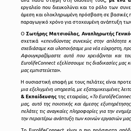
εργαλείο που διευκολύνει και το ρόλο των συν
άμεση και ολοκληρωμένη πρόσβαση σε βασικές πλ
παραγωγικό χρόνο για στοχευμένη ανάπτυξη των 
Ο
Σωτήρης Ματσιούλας
,
Αναπληρωτής Γενικό
σχετικά «
επενδύοντας συνεχώς στην απλότητα 
σχεδιάσαμε και υλοποιήσαμε μια νέα εύχρηστη, πρ
Αφουγκραζόμαστε αυτά που χρειάζονται και το
EurolifeConnect
εξελίσσουμε τις διαδικασίες μας 
μας εμπιστεύεται
».
Η ουσιαστική επαφή με τους πελάτες είναι προτερ
μια εξελιγμένη υπηρεσία, με εξατομικευμένες λειτ
& Εκπαίδευσης
της εταιρείας. «
Το EurolifeConne
μας, αυτό της ποιοτικής και άμεσης εξυπηρέτησης
πελάτες τις αναγκαίες πληροφορίες για την ενημ
την περαιτέρω ανάπτυξη των κοινών εργασιών μας
Το EurolifeConnect είναι η πιο πρόσφατη απόδ