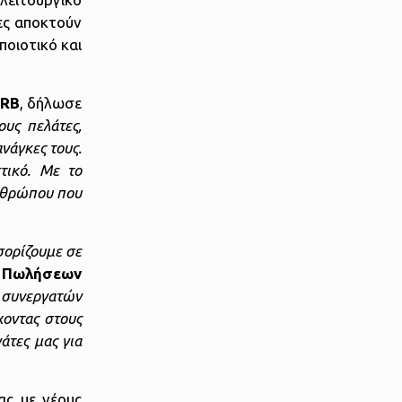
ες αποκτούν
οιοτικό και
ERB
, δήλωσε
υς πελάτες,
νάγκες τους.
τικό. Με το
ανθρώπου που
ορίζουμε σε
ς Πωλήσεων
ν συνεργατών
χοντας στους
άτες μας για
ας με νέους