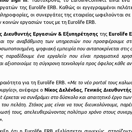
εργατών της Eurolife ERB. Καθώς οι εγγεγραμμένοι πελάτ
ηροφορίες, οι συνεργάτες της εταιρείας ωφελούνται σε π
κοινών εργασιών τους με τη Eurolife ERB.
ς Διευθυντής Εργασιών & Εξυπηρέτησης
της
Eurolife 
και την αναβάθμιση των υπηρεσιών που προσφέρουμε στο
οσωποποιημένη, ψηφιακή εμπειρία που ανταποκρίνεται στις α
υς παραδίδουμε ένα εργαλείο που είναι πραγματικά χρησ
και αξιοποιούμε τη σύγχρονη τεχνολογία προς όφελος κάθε 
αιότητα για τη Eurolife ERB. «
Με το νέο
portal
τους καλωσ
ουργίες
», ανέφερε ο
Νίκος Δελένδας
,
Γενικός Διευθυντή
ct έρχεται να συνδράμει στο δύσκολο και απαιτητικό έργο τω
 του πελάτη. Στόχος μας είναι να τους διευκολύνουμε, παρέ
έρωσή τους, απελευθερώνοντας πολύτιμο χρόνο στους συνεργ
».
ειξη ότι η Eurolife ERB εξελίσσεται συνεχώς, στηρίζοντ