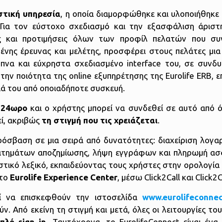
στική
υπηρεσία
, η οποία διαμορφώθηκε και υλοποιήθηκε 
Για τον εύστοχο σχεδιασμό και την εξασφάλιση άριστη
ς και προτιμήσεις όλων των προφίλ πελατών που συ
ένης έρευνας και μελέτης, προσφέρει στους πελάτες μι
υπνα και εύχρηστα σχεδιασμένο interface του, σε συνδυ
ην ποιότητα της online εξυπηρέτησης της Eurolife ERB, 
ιά του από οποιαδήποτε συσκευή.
 24ωρο
και ο χρήστης μπορεί να συνδεθεί σε αυτό από ό
εί, ακριβώς
τη στιγμή που τις χρειάζεται
.
ρόσβαση σε μια σειρά από δυνατότητες: διαχείριση λογα
 αιτημάτων αποζημίωσης, λήψη εγγράφων και πληρωμή α
τικό λεξικό, εκπαιδεύοντας τους χρήστες στην ορολογία 
 το
Eurolife
Experience
Center
, μέσω Click2Call και Click2
κεί να επισκεφθούν την ιστοσελίδα
www
.
eurolifeconne
 Από εκείνη τη στιγμή και μετά, όλες οι λειτουργίες του 
απλό
sign
in
. Ταυτόχρονα, το EurolifeConnect είναι ένα