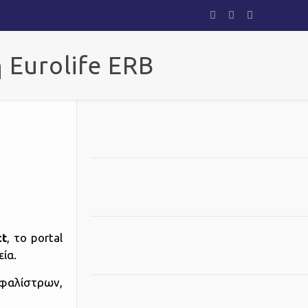
 Eurolife ERB
ct
, το portal
εία.
σφαλίστρων,