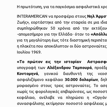
Η πρωτότυπη, για τα παγκόσμια ασφαλιστικά χρο
INTERAMERICAN να προσφέρει στους
Νηλ Άρμσ
Ζωής», εορτάστηκε από την εταιρεία σε μια ιδ
συμπληρώθηκαν 50 χρόνια από την εκτόξευ
-απομεσήμερο για την Ελλάδα- όταν το
«Απόλλ
για τη μεγαλύτερη έως τότε διαστημική περιπέτε
η πλακέτα που αποκάλυπταν οι δύο αστροναύτες 
Ιουλίου 1969.
«Το πρώτον εις την ιστορίαν Αστρασφα
υπογραφή των
Αλέξανδρου Ταμπουρά
, προέδ
Κοντομηνά
, γενικού διευθυντή της νεοσ
ασφαλιζόμενο κεφάλαιο
30.000 δολαρίων
, δη
μοιρασμένο στους τρεις αστροναύτες. Το α
χωρίς τις φορολογικές επιβαρύνσεις, ως ποσο
κεφάλαιο, ανέλαβε να πληρώσει η «Οργάνω
συνασφάλισης εκτίμησαν ποσοστό ασφάλειας μ