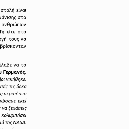
στολή είναι
φάνισης στο
 ή ανθρώπων
Γη είτε στο
ογή τους να
 βρίσκονταν
έλαβε να το
υ Γερμανός
.
ρι νικήθηκε.
τές τις δέκα
η περιπέτεια
 δώσαμε εκεί
 να ξεχάσεις
α κολυμπήσει
ιά της NASA.