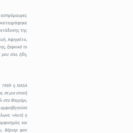
 ασπρόμαυρες
, καταγράφηκε
μετάδοσης της
υή. Αφηγείτο,
ης, ξαφνικά το
μου είχε, ήδη,
ου 1969 η NASA
α, σε μια εποχή
δι στο Φεγγάρι,
υ αμφισβητούσε
ήλωνε: «Αυτή η
αμφισημίες και
ν, Βέρνερ φον