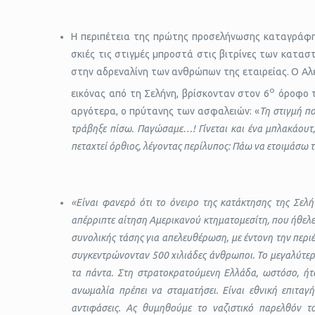
Η περιπέτεια της πρώτης προσελήνωσης καταγράφ
σκιές τις στιγμές μπροστά στις βιτρίνες των κατα
στην αδρεναλίνη των ανθρώπων της εταιρείας. Ο Αλ
ο
εικόνας από τη Σελήνη, βρίσκονταν στον 6
όροφο τ
αργότερα, ο πρύτανης των ασφαλειών: «
Τη στιγμή π
τράβηξε πίσω. Παγώσαμε…! Γίνεται και ένα μπλακάουτ,
πεταχτεί όρθιος, λέγοντας περίλυπος: Πάω να ετοιμάσω 
«Είναι φανερό ότι το όνειρο της κατάκτησης της Σελ
απέρριπτε αίτηση Αμερικανού κτηματομεσίτη, που ήθελε 
συνολικής τάσης για απελευθέρωση, με έντονη την περιέ
συγκεντρώνονταν 500 χιλιάδες άνθρωποι. Το μεγαλύτερο
τα πάντα. Στη στρατοκρατούμενη Ελλάδα, ωστόσο, ήτ
ανωμαλία πρέπει να σταματήσει. Είναι εθνική επιταγ
αντιφάσεις. Ας θυμηθούμε το ναζιστικό παρελθόν 