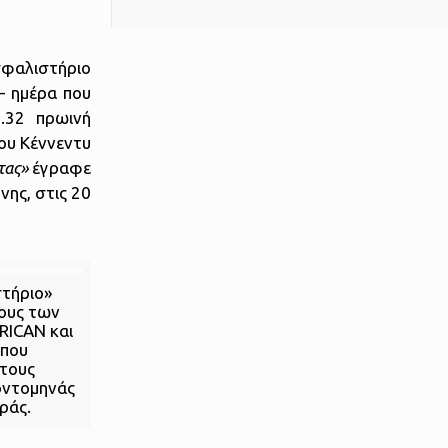
φαλιστήριο
 ημέρα που
.32 πρωινή
ου Κέννεντυ
τας»
έγραφε
ης, στις 20
τήριο»
ους των
RICAN και
 που
τους
οντομηνάς
ράς.