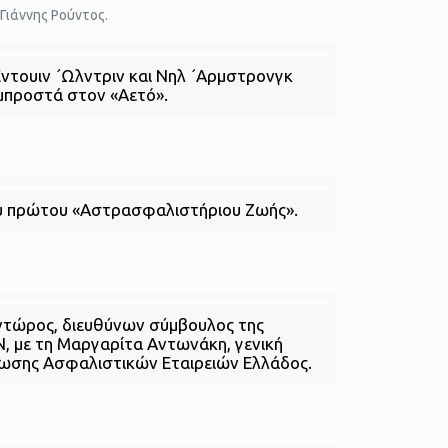
Γιάννης Ρούντος.
Εντουιν ´Ωλντριν και Νηλ ´Αρμστρονγκ
μπροστά στον «Αετό».
υ πρώτου «Αστρασφαλιστήριου Ζωής».
αντώρος, διευθύνων σύμβουλος της
 με τη Μαργαρίτα Αντωνάκη, γενική
νωσης Ασφαλιστικών Εταιρειών Ελλάδος.