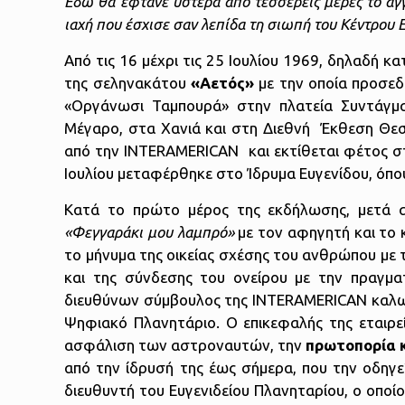
Εδώ θα έφτανε ύστερα από τέσσερεις μέρες το άγγ
ιαχή που έσχισε σαν λεπίδα τη σιωπή του Κέντρου 
Από τις 16 μέχρι τις 25 Ιουλίου 1969, δηλαδή κ
της σεληνακάτου
«Αετός»
με την οποία προσεδ
«Οργάνωσι Ταμπουρά» στην πλατεία Συντάγμα
Μέγαρο, στα Χανιά και στη Διεθνή Έκθεση Θεσ
από την INTERAMERICAN και εκτίθεται φέτος στα 
Ιουλίου μεταφέρθηκε στο Ίδρυμα Ευγενίδου, όπου
Κατά το πρώτο μέρος της εκδήλωσης, μετά 
«Φεγγαράκι μου λαμπρό»
με τον αφηγητή και το 
το μήνυμα της οικείας σχέσης του ανθρώπου με τ
και της σύνδεσης του ονείρου με την πραγμα
διευθύνων σύμβουλος της INTERAMERICAN καλω
Ψηφιακό Πλανητάριο. Ο επικεφαλής της εταιρε
ασφάλιση των αστροναυτών, την
πρωτοπορία κ
από την ίδρυσή της έως σήμερα, που την οδηγε
διευθυντή του Ευγενιδείου Πλανηταρίου, ο οπο