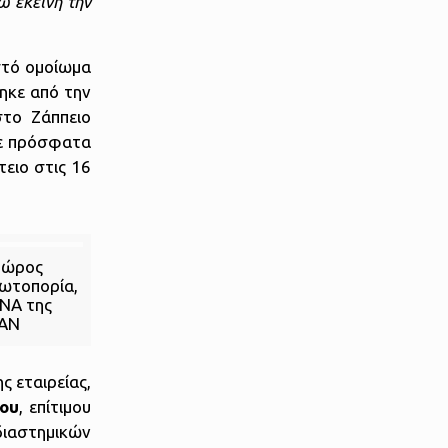
ω εκείνη την
ιστό ομοίωμα
ηκε από την
στο Ζάππειο
κε πρόσφατα
τειο στις 16
ντώρος
ωτοπορία,
DNA της
CAN
 εταιρείας,
λου
, επίτιμου
διαστημικών