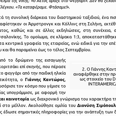
ελμα της νίκης: «ο Αετός άραξε στο Φεγγάρι». Δεν θα ξεχάσ
Ελέγχου. «Τα καταφέραμε. Φτάσαμε!
».
ατά τη συνολική διάρκεια του διαστημικού ταξιδιού, ένα π
αφίστηκαν οι Άρμστρονγκ και Κόλλινς στη Σελήνη, εκτέθ
τος, καθώς και σε άλλες εκδηλώσεις, στη συνέχεια, 
σαλονίκης. Το ομοίωμα, σε κλίμακα 1:3, αποκαταστάθη
κεντρικά γραφεία της εταιρείας, ενώ ειδικά για την επέ
 και θα παραμείνει έως το τέλος Σεπτεμβρίου.
από το δρώμενο της εισαγωγής
κοριτσάκι επί σκηνής, που πέρασε
2. Ο Γιάννης Κα
ο φεγγάρι από την παιδική ηλικία
αναφέρθηκε στην πρ
ως στοιχείο του 
τικότητα, ο
Γιάννης Καντώρος
,
INTERAMERI
σόρισε τον κόσμο που γέμισε το
ίας υπογράμμισε, με αφορμή την
αι καινοτομία
ως διαχρονικό γνώρισμα του χαρακτήρα της
ί στο μέλλον. Ακολούθησε ομιλία του
Διονύση Σιμόπου
ίος έδωσε σημαντικές πληροφορίες για την ανάπτυξη των 