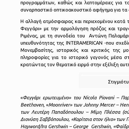
προγραμμάτων, καθώς και λεπτομέρειες για 
συναρπαστικό οπτικοακουστικό αφήγημα για τα 
Η αλλαγή ατμόσφαιρας και περιεχομένου κατά 
Φεγγάρι» με την αρμολόγηση πρόζας και τρα
Ριμένας, με τη συνοδεία του Αντώνη Παλαμάρη
υπευθυνότητας της INTERAMERICAN -που σχεδία
Μονεμβασίτης, ιστορικός και κριτικός της 
πληροφορίες για το ιστορικό γεγονός μέσα στη
κρατώντας τον θεματικό ειρμό στην εξέλιξη αυτή
Στιγμιότ
«
Φεγγάρι ερωτευμένο» του Nicola Piovani – Π
Beethoven,
«
Moonriver» των
Johnny
Mercer –
Hen
των Λευτέρη Παπαδόπουλου – Μίμη Πλέσσα (σύν
Διονύση Σαββόπουλου,
«Κορίτσια στον ήλιο» των
Hayword/Ira Gershwin – George Gershwin,
«Φαίδρ