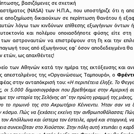
ίπτωσης, βασιζόμενες σε σχετική
αστήματος (NASA) των Η.Π.Α., που υποστήριζε ότι η απο
ε αποζημίωση δικαιούχων σε περίπτωση θανάτου ή εξα
ναυτών λόγω των κινδύνων επίθεσης εξωγήινων όντων
αυτοκτονία και πολέμου οποιασδήποτε φύσης είτε στη 
 των αστροναυτών να επιστρέψουν στη Γη και την επιλ
 απαγωγή τους από εξωγήινους εφ’ όσον αποδεδειγμένα θα
ν ετών, ως απαχθέντες!
είο των Αθηνών κατά την ημέρα της εκτόξευσης και αν
 ως απεσταλμένος της «Οργανώσεως Ταμπουρά», ο
Φρέντ
φέας στην ανταπόκρισή του: «
Η περιπέτεια έληξε. Το Φεγγά
ς, οι 5.000 δημοσιογράφοι που βρεθήκαμε στην Αμερική αυ
με την ιστορία της Σελήνης απ’ την πρώτη γραμμή της μάχης, 
είνο το πρωινό της στο Ακρωτήριο Κέννεντυ. Ήταν σαν να
ν κόσμο. Πώς να ξεχάσεις εκείνη την ανθρωποθάλασσα; Πώς
τον Απόλλωνα και ύστερα τον έστειλε, αργά και στοργικά, ν
εια συνεχιζόταν στο Χιούστον. Στην πόλη αυτή χτυπάει η καρδ