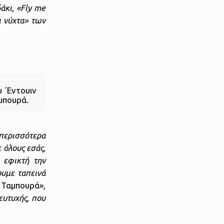
άκι,
«
Fly
me
 νύχτα» των
υ ´Εντουιν
μπουρά.
περισσότερα
 όλους εσάς,
 εφικτή την
ουμε ταπεινά
Ταμπουρά»,
ευτυχής, που