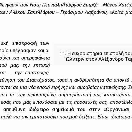
Φεγγάρι» των Νότη Περγιάλη/Γιώργου Εμιρζά – Μάνου Χατζιδ
ων Αλέκου Σακελλάριου – Γεράσιμου Λαβράνου, «Κοίτα μια
η
τυχή επιστροφή των
ποία υπέγραφαν και οι
11. Η ευχαριστήρια επιστολή το
σύνη και υπερηφάνεια
´Ωλντριν στον Αλέξανδρο Τα
ού μας: την επιτυχή
αι… την επιστροφή.
ρεύνηση του Διαστήματος, τόσο η ανθρωπότητα θα αποκτά 
ονται σε μια νέα εποχή ειρήνης και αμοιβαίας κατανόησης. Σε
 που με την αφοσιωμένη συμπαράστασή σας καταστήσατε
εσάς που μάς ενισχύσατε με τις προσευχές σας, αποστέλλ
, απηύθυνε ιδιόχειρο σημείωμά του στην «Οργάνωσι 
πολύ για την εμπιστοσύνη που μού δείξατε. Είμαι ιδιαίτερα 