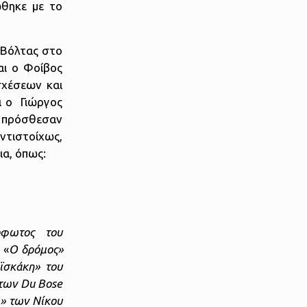
ώθηκε με το
«Βόλτας στο
αι ο Φοίβος
σχέσεων και
ι ο Γιώργος
, πρόσθεσαν
ντιστοίχως,
ια, όπως:
νόφωτος του
«
Ο δρόμος»
ϊσκάκη» του
 των Du Bose
ι» των Νίκου