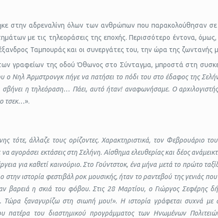
ηκε στην αδρεναλίνη όλων των ανθρώπων που παρακολούθησαν σε
στημάτων με τις τηλεοράσεις της εποχής. Περισσότερο έντονα, όμως
έξανδρος Ταμπουράς και οι συνεργάτες του, την ώρα της ζωντανής 
ων γραφείων της οδού Όθωνος στο Σύνταγμα, μπροστά στη συσκε
ου ο Νηλ Άρμστρονγκ πήγε να πατήσει το πόδι του στο έδαφος της Σελήν
 σβήνει η τηλεόραση… Πάει, αυτό ήταν! αναφωνήσαμε. Ο αρχιλογιστής 
το τσεκ…
».
ήνης τότε, άλλαζε τους ορίζοντες. Χαρακτηριστικά, τον Φεβρουάριο τ
να αγοράσει εκτάσεις στη Σελήνη. Αίσθημα ελευθερίας και δέος ανάμεικτ
ργεια για καθετί καινούριο. Στο Γούντστοκ, ένα μήνα μετά το πρώτο ταξί
 στην ιστορία φεστιβάλ ροκ μουσικής, ήταν το ραντεβού της γενιάς πο
αν βαρειά η σκιά του φόβου. Στις 28 Μαρτίου, ο Γιώργος Σεφέρης δ
ή. Τώρα ξαναγυρίζω στη σιωπή μου!». Η ιστορία γράφεται συχνά με 
του πατέρα του διαστημικού προγράμματος των Ηνωμένων Πολιτειώ