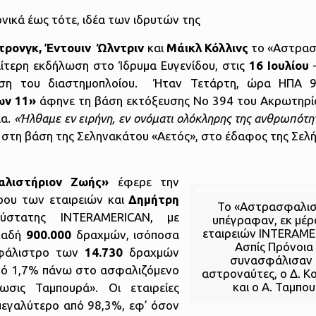
νικά έως τότε, ιδέα των ιδρυτών της
τρονγκ, Έντουιν Ώλντριν
και
Μάικλ Κόλλινς
το «Αστρασ
ιαίτερη εκδήλωση στο Ίδρυμα Ευγενίδου, στις
16 Ιουλίου
–
ση του διαστημοπλοίου. Ήταν Τετάρτη, ώρα ΗΠΑ 9
ων 11»
άφηνε τη βάση εκτόξευσης Νο 394 του Ακρωτηρί
ια.
«Ήλθαμε εν ειρήνη, εν ονόματι ολόκληρης της ανθρωπότη
στη βάση της Σεληνακάτου «Αετός», στο έδαφος της Σελήν
λιστήριον Ζωής»
έφερε την
ρου των εταιρειών και
Δημήτρη
Το «Αστρασφαλισ
ύστατης INTERAMERICAN, με
υπέγραφαν, εκ μέρ
εταιρειών INTERAME
λαδή
900.000
δραχμών, ισόποσα
Ασπίς Πρόνοια
σφάλιστρο των
14.730
δραχμών
συνασφάλισαν 
στό 1,7% πάνω στο ασφαλιζόμενο
αστροναύτες, ο Δ. Κ
και ο Α. Ταμπου
σις Ταμπουρά». Οι εταιρείες
εγαλύτερο από 98,3%, εφ’ όσον