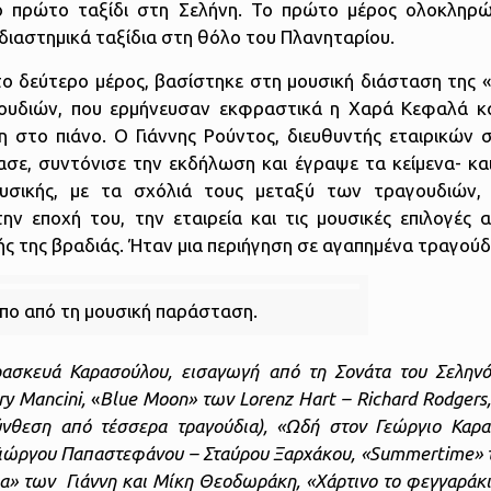
το πρώτο ταξίδι στη Σελήνη. Το πρώτο μέρος ολοκληρ
διαστημικά ταξίδια στη θόλο του Πλανηταρίου.
το δεύτερο μέρος, βασίστηκε στη μουσική διάσταση της 
γουδιών, που ερμήνευσαν εκφραστικά η Χαρά Κεφαλά κ
 στο πιάνο. Ο Γιάννης Ρούντος, διευθυντής εταιρικών 
σε, συντόνισε την εκδήλωση και έγραψε τα κείμενα- κα
μουσικής, με τα σχόλιά τους μεταξύ των τραγουδιών
ν εποχή του, την εταιρεία και τις μουσικές επιλογές α
ς της βραδιάς. Ήταν μια περιήγηση σε αγαπημένα τραγούδ
υπο από τη μουσική παράσταση.
αρασκευά Καρασούλου, εισαγωγή από τη Σονάτα του Σελη
ry
Mancini,
«
Blue
Moon» των
Lorenz
Hart –
Richard
Rodgers,
θεση από τέσσερα τραγούδια),
«Ωδή στον Γεώργιο Καρα
 Γιώργου Παπαστεφάνου – Σταύρου Ξαρχάκου, «Summertime»
α» των Γιάννη και Μίκη Θεοδωράκη,
«Χάρτινο το φεγγαράκ