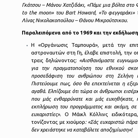
Γκάτσου – Μάνου Χατζιδάκι, «Πάμε μια βόλτα στο 
to
the
moon» του
Bart
Howard,
«Το φεγγαράκι» τ
Λίνας Νικολακοπούλου – Θάνου Μικρούτσικου.
Παραλειπόμενα από το 1969 και την εκδήλωσ
Η «Οργάνωσις Ταμπουρά», μετά την επι
αστροναυτών στη Γη, έλαβε επιστολή, την ο
τρεις δηλώνοντας:
«Αισθανόμαστε ευγνωμο
για την πραγματοποίηση του εθνικού σκοπ
προσεδάφιση του ανθρώπου στη Σελήνη κ
Πιστεύουμε πως, όσο θα επεκτείνεται η εξε
αγαθά. Ελπίζουμε ότι τώρα οι άνθρωποι εισέρχ
που μάς ενθαρρύνατε και μάς ευχηθήκατε,
εκπλήρωση του προγράμματος και ακόμη, σε 
ευχαριστίες».
Ο Μάικλ Κόλλινς ειδικότερα
τονίζοντας με χιούμορ
: «Σάς ευχαριστώ πάρα 
δεν χρειάστηκε να καταβάλετε αποζημίωση»!