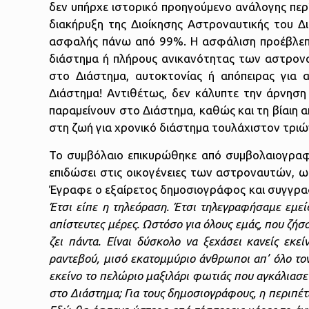
δεν υπήρχε ιστορικό προηγούμενο ανάλογης περ
διακήρυξη της Διοίκησης Αστροναυτικής του Δι
ασφαλής πάνω από 99%. H ασφάλιση προέβλεπ
διάστημα ή πλήρους ανικανότητας των αστρο
στο Διάστημα, αυτοκτονίας ή απόπειρας για 
Διάστημα! Αντιθέτως, δεν κάλυπτε την άρνηση
παραμείνουν στο Διάστημα, καθώς και τη βίαιη
στη ζωή για χρονικό διάστημα τουλάχιστον τριώ
Το συμβόλαιο επικυρώθηκε από συμβολαιογραφ
επιδώσει στις οικογένειες των αστροναυτών,
Έγραφε ο εξαίρετος δημοσιογράφος και συγγρα
Έτσι είπε η τηλεόραση. Έτσι τηλεγραφήσαμε εμεί
απίστευτες μέρες. Ωστόσο για όλους εμάς, που ζήσα
ζει πάντα. Είναι δύσκολο να ξεχάσει κανείς εκ
ραντεβού, μισό εκατομμύριο άνθρωποι απ’ όλο το
εκείνο το πελώριο μαξιλάρι φωτιάς που αγκάλιασε 
στο Διάστημα; Για τους δημοσιογράφους, η περιπέτ