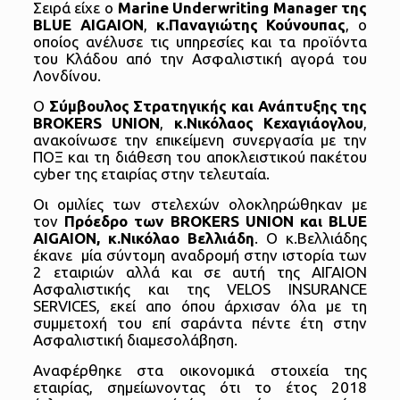
Σειρά είχε ο
Marine
Underwriting
Manager
της
BLUE
AIGAION
,
κ.Παναγιώτης Κούνουπας
, ο
οποίος ανέλυσε τις υπηρεσίες και τα προϊόντα
του Κλάδου από την Ασφαλιστική αγορά του
Λονδίνου.
Ο
Σύμβουλος Στρατηγικής και Ανάπτυξης της
BROKERS
UNION
,
κ.Νικόλαος Κεχαγιάογλου
,
ανακοίνωσε την επικείμενη συνεργασία με την
ΠΟΞ και τη διάθεση του αποκλειστικού πακέτου
cyber της εταιρίας στην τελευταία.
Οι ομιλίες των στελεχών ολοκληρώθηκαν με
τον
Πρόεδρο των
BROKERS
UNION
και
BLUE
AIGAION
, κ.Νικόλαο Βελλιάδη
. Ο κ.Βελλιάδης
έκανε μία σύντομη αναδρομή στην ιστορία των
2 εταιριών αλλά και σε αυτή της ΑΙΓΑΙΟΝ
Ασφαλιστικής και της VELOS INSURANCE
SERVICES, εκεί απο όπου άρχισαν όλα με τη
συμμετοχή του επί σαράντα πέντε έτη στην
Ασφαλιστική διαμεσολάβηση.
Αναφέρθηκε στα οικονομικά στοιχεία της
εταιρίας, σημείωνοντας ότι το έτος 2018