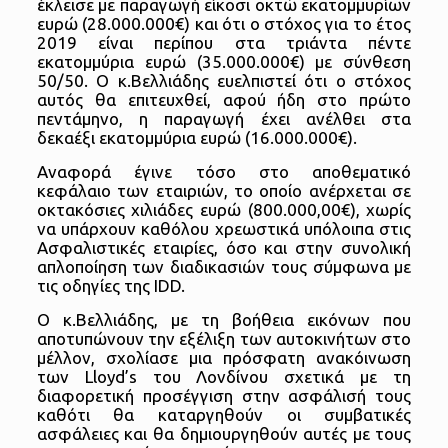
έκλεισε με παραγωγή είκοσι οκτώ εκατομμυρίων
ευρώ (28.000.000€) και ότι ο στόχος για το έτος
2019 είναι περίπου στα τριάντα πέντε
εκατομμύρια ευρώ (35.000.000€) με σύνθεση
50/50. Ο κ.Βελλιάδης ευελπιστεί ότι ο στόχος
αυτός θα επιτευχθεί, αφού ήδη στο πρώτο
πεντάμηνο, η παραγωγή έχει ανέλθει στα
δεκαέξι εκατομμύρια ευρώ (16.000.000€).
Αναφορά έγινε τόσο στο αποθεματικό
κεφάλαιο των εταιριών, το οποίο ανέρχεται σε
οκτακόσιες χιλιάδες ευρώ (800.000,00€), χωρίς
να υπάρχουν καθόλου χρεωστικά υπόλοιπα στις
Ασφαλιστικές εταιρίες, όσο και στην συνολική
απλοποίηση των διαδικασιών τους σύμφωνα με
τις οδηγίες της IDD.
O κ.Βελλιάδης, με τη βοήθεια εικόνων που
αποτυπώνουν την εξέλιξη των αυτοκινήτων στο
μέλλον, σχολίασε μια πρόσφατη ανακόινωση
των Lloyd’s του Λονδίνου σχετικά με τη
διαφορετική προσέγγιση στην ασφάλισή τους
καθότι θα καταργηθούν οι συμβατικές
ασφάλειες και θα δημιουργηθούν αυτές με τους