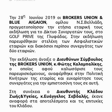
η
Την 28
Ιουνίου 2019 οι
BROKERS
UNION
&
BLUE
AIGAION
, ομίλου Ν.Σ.Βελλιάδη,
πραγματοποίησαν την ετήσια εταιρική τους
εκδήλωση για το Δίκτυο Συνεργατών τους, στο
GOLF PRIVΕ της Γλυφάδας. Στην εκδήλωση
παρευρέθηκαν στελέχη των Ασφαλιστικών
εταιριών και διακόσιοι περίπου συνεργάτες των
δύο εταιριών.
Την εκδήλωση άνοιξε ο
Διευθύνων Σύμβουλος
της
BROKERS
UNION
,
κ.Φώτης Καλαμπαλίκης
,
ο οποίος αφού καλωσόρισε τους
παρευρισκόμενους, αναφέρθηκε στην Πολιτική
Κινήτρων της εταιρίας και ευχαρίστησε τους
συνεργάτες για την εμπιστοσύνη τους σε αυτή.
Στη συνέχεια ο
Διευθυντής Κλάδου
Ζωής&Υγείας, κ.Ευάγγελος Σεβδαλής
, έκανε
αναφορά στα αποτελέσματα και τις επιτυχίες
του Κλάδου.