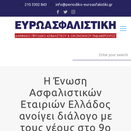
210 3302 843
info@periodiko-euroasfalistiki.gr
Η Ένωση
Ασφαλιστικών
Εταιριών Ελλάδος
ανοίγει διάλογο με
τους νέους στο 9ο