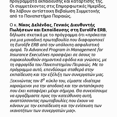
προγράμματα εκπαίδευσης και κατάρτισής της.
Οι συμμετέχοντες στις Επιμορφωτικές Ημερίδες,
θα λάβουν αντίστοιχη Βεβαίωση Συμμετοχής
από το Πανεπιστήμιο Πειραιώς.
Ο κ.
Νίκος Δελένδας
,
Γενικός Διευθυντής
Πωλήσεων και Εκπαίδευσης στη
Eurolife
ERB
,
δήλωσε σχετικά με το πρόγραμμα ότι «
πρόκειται
για μια μοναδική πρωτοβουλία που διαφοροποιεί
τη Eurolife ERB από την υπόλοιπη ασφαλιστική
αγορά. Το Advanced Program in Management for
Insurance Executives προσφέρει σε όσους το
παρακολουθούν σημαντικά εφόδια και γνώσεις, με
τη σφραγίδα του Πανεπιστημίου Πειραιώς. Με το
πρόγραμμα αυτό, επενδύουμε σταθερά στην
εκπαίδευση και την εξέλιξη των συνεργατών μας.
ο
Ξεκινώντας τον 8
κύκλο του, είμαστε ιδιαίτερα
χαρούμενοι για την αποδοχή και την ανταπόκριση
που έχει καταφέρει μέχρι σήμερα. Θα συνεχίσουμε
να εργαζόμαστε προς την κατεύθυνση αυτή,
αναπτύσσοντας πρωτοβουλίες που έχουν να
κάνουν με την εκπαίδευση και την ενίσχυση των
ικανοτήτων των συνεργατών μας
».