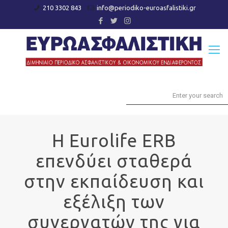
210 3302 843
info@periodiko-euroasfalistiki.gr
Η Eurolife ERB
επενδύει σταθερά
στην εκπαίδευση και
εξέλιξη των
συνεργατών της για