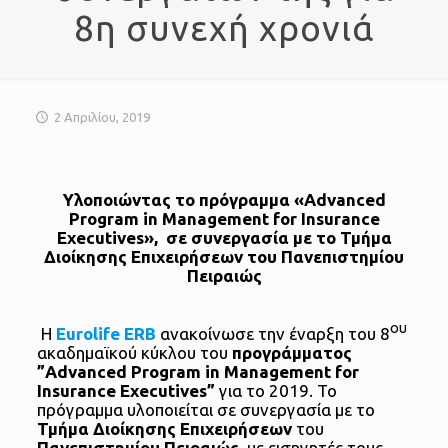
8η συνεχή χρονιά
2 Απριλίου, 2019
Υλοποιώντας το πρόγραμμα «Advanced
Program in Management for Insurance
Executives», σε συνεργασία με το Τμήμα
Διοίκησης Επιχειρήσεων του Πανεπιστημίου
Πειραιώς
ου
Η
Eurolife ERB
ανακοίνωσε την έναρξη του 8
ακαδημαϊκού κύκλου του
προγράμματος
”Advanced Program in Management for
Insurance Executives”
για το 2019. Το
πρόγραμμα υλοποιείται σε συνεργασία με το
Τμήμα Διοίκησης Επιχειρήσεων
του
Πανεπιστημίου Πειραιώς
, με εισηγητές τους,