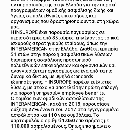
αντιπρόσωπός της στην Ελλάδα για την παροχή
προγραμμάτων ομαδικής ασφάλισης Ζωής και
Υγείας σε πολυεθνικές επιχειρήσεις και
οργανισμούς που δραστηριοποιούνται στη χώρα
μας.
Η INSUROPE έχει παρουσία παγκοσμίως σε
περισσότερες από 85 χώρες, επιλέγοντας τοπικά
ισχυρούς στρατηγικούς εταίρους, όπως την
INTERAMERICAN στην Ελλάδα. Διαθέτει εμπειρία
51 ετών στην παροχή ασφαλιστικών λύσεων
διαχείρισης ασφάλισης προσωπικού
πολυεθνικών επιχειρήσεων και οργανισμών και
αναγνωρίζεται παγκοσμίως ως ένα από τα πιο
δυναμικά δίκτυα, με υψηλά standards
εξυπηρέτησης. Η INSUROPE παρέχει ευέλικτες
λύσεις, με στόχο να αποτελεί την πρώτη επιλογή
για παροχή υπηρεσιών employee benefits.
Ο τομέας των ομαδικών ασφαλίσεων της
INTERAMERICAN, κατά το 2018, παρουσίασε
αύξηση
27%
έναντι του 2017 στα εγγεγραμμένα
ασφάλιστρα και
110
νέα συμβόλαια. Το
χαρτοφυλάκιο αριθμεί
1.050
επιχειρήσεις με
110.000
ασφαλισμένους. Όπως επισημαίνει ο