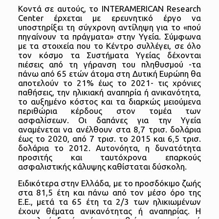
Κοντά σε αυτούς, το INTERAMERICAN Research
Center έρχεται με ερευνητικό έργο να
υποστηρίξει τη σύγχρονη αντίληψη για το «πού
πηγαίνουν τα πράγματα» στην Υγεία. Σύμφωνα
με τα στοιχεία που το Κέντρο συλλέγει, σε όλο
τον κόσμο τα Συστήματα Υγείας δέχονται
πιέσεις από τη γήρανση του πληθυσμού -τα
πάνω από 65 ετών άτομα στη Δυτική Ευρώπη θα
αποτελούν το 21% έως το 2021- τις χρόνιες
παθήσεις, την ηλικιακή αναπηρία ή ανικανότητα,
το αυξημένο κόστος και τα διαρκώς μειούμενα
περιθώρια κέρδους στον τομέα των
ασφαλίσεων. Οι δαπάνες για την Υγεία
αναμένεται να ανέλθουν στα 8,7 τρισ. δολάρια
έως το 2020, από 7 τρισ. το 2015 και 6,5 τρισ.
δολάρια το 2012. Αυτονόητα, η δυνατότητα
προσιτής και ταυτόχρονα επαρκούς
ασφαλιστικής κάλυψης καθίσταται δύσκολη.
Ειδικότερα στην Ελλάδα, με το προσδόκιμο ζωής
στα 81,5 έτη και πάνω από τον μέσο όρο της
Ε.Ε., μετά τα 65 έτη τα 2/3 των ηλικιωμένων
έχουν θέματα ανικανότητας ή αναπηρίας. Η