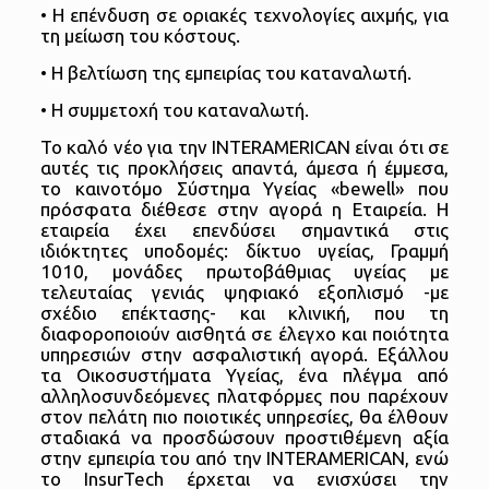
• Η επένδυση σε οριακές τεχνολογίες αιχμής, για
τη μείωση του κόστους.
• Η βελτίωση της εμπειρίας του καταναλωτή.
• Η συμμετοχή του καταναλωτή.
Το καλό νέο για την INTERAMERICAN είναι ότι σε
αυτές τις προκλήσεις απαντά, άμεσα ή έμμεσα,
το καινοτόμο Σύστημα Υγείας «bewell» που
πρόσφατα διέθεσε στην αγορά η Εταιρεία. Η
εταιρεία έχει επενδύσει σημαντικά στις
ιδιόκτητες υποδομές: δίκτυο υγείας, Γραμμή
1010, μονάδες πρωτοβάθμιας υγείας με
τελευταίας γενιάς ψηφιακό εξοπλισμό -με
σχέδιο επέκτασης- και κλινική, που τη
διαφοροποιούν αισθητά σε έλεγχο και ποιότητα
υπηρεσιών στην ασφαλιστική αγορά. Εξάλλου
τα Οικοσυστήματα Υγείας, ένα πλέγμα από
αλληλοσυνδεόμενες πλατφόρμες που παρέχουν
στον πελάτη πιο ποιοτικές υπηρεσίες, θα έλθουν
σταδιακά να προσδώσουν προστιθέμενη αξία
στην εμπειρία του από την INTERAMERICAN, ενώ
το InsurTech έρχεται να ενισχύσει την